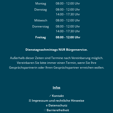
Montag
08:00
-
12:00
Uhr
Von 08:00 bis 12:00 Uhr
Dienstag
08:00
-
12:00
Uhr
14:00
-
17:30
Von 08:00 bis 12:00 Uhr
Uhr
Von 14:00 bis 17:30 Uhr
Mittwoch
08:00
-
12:00
Uhr
Von 08:00 bis 12:00 Uhr
Donnerstag
08:00
-
12:00
Uhr
14:00
-
17:30
Von 08:00 bis 12:00 Uhr
Uhr
Von 14:00 bis 17:30 Uhr
Freitag
08:00
-
12:00
Uhr
Von 08:00 bis 12:00 Uhr
Dienstagnachmittags NUR Bürgerservice.
Außerhalb dieser Zeiten sind Termine nach Vereinbarung möglich.
Vereinbaren Sie bitte immer einen Termin, wenn Sie Ihre
Gesprächspartnerin oder Ihren Gesprächspartner erreichen wollen.
Infos
Kontakt
Impressum und rechtliche Hinweise
Datenschutz
Barrierefreiheit