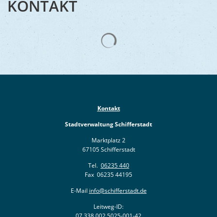
KONTAKT
Suchergebnisse werden gelad
Kontakt
Stadtverwaltung Schifferstadt
Marktplatz 2
67105 Schifferstadt
Tel.
06235 440
Fax 06235 44195
E-Mail
info@schifferstadt.de
Leitweg-ID:
07 338 002 5025-001-42