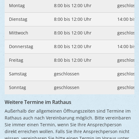
Ukraine
Montag
8:00 bis 12:00 Uhr
geschloss
Bauen, S
Jugendtre
Partnerst
Dienstag
8:00 bis 12:00 Uhr
14:00 bis 
Klimasch
Stadtarch
Wir als A
Umweltsc
Mittwoch
8:00 bis 12:00 Uhr
geschloss
Ernst-Joh
Barrierefr
Donnerstag
8:00 bis 12:00 Uhr
14:00 bis 
Freitag
8:00 bis 12:00 Uhr
geschloss
Samstag
geschlossen
geschloss
Sonntag
geschlossen
geschloss
Weitere Termine im Rathaus
Außerhalb der allgemeinen Öffnungszeiten sind Termine im
Rathaus auch nach Vereinbarung möglich. Bitte vereinbaren
Sie immer einen Termin, wenn Sie Ihre Ansprechperson
direkt erreichen wollen. Falls Sie Ihre Ansprechperson nicht
wissen, vereinbaren Sie bitte einen Termin im Voraus unter