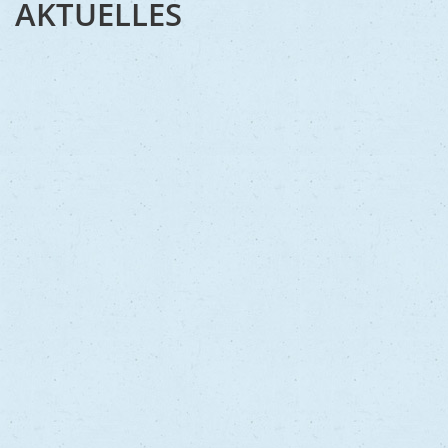
AKTUELLES
Schifferstadt - ein
Kleinod in der Toskana
Deutschlands
MEHR