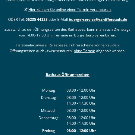
Hier können Sie online einen Termin vereinbaren.
ODER Tel.
06235 44333
oder E-Mail
buergerservice@schifferstadt.de
Zusätzlich zu den Öffnungszeiten des Rathauses, kann man auch Dienstags
von 14:00-17:30 Uhr Termine im Bürgerbüro vereinbaren.
Personalausweise, Reisepässe, Führerscheine können zu den
Öffnungszeiten auch „zwischendurch“
ohne Termin
abgeholt werden.
Rathaus Öffnungszeiten
Montag
08:00
-
12:00
Uhr
Von 08:00 bis 12:00 Uhr
Dienstag
08:00
-
12:00
Uhr
14:00
-
17:30
Von 08:00 bis 12:00 Uhr
Uhr
Von 14:00 bis 17:30 Uhr
Mittwoch
08:00
-
12:00
Uhr
Von 08:00 bis 12:00 Uhr
Donnerstag
08:00
-
12:00
Uhr
14:00
-
17:30
Von 08:00 bis 12:00 Uhr
Uhr
Von 14:00 bis 17:30 Uhr
Freitag
08:00
-
12:00
Uhr