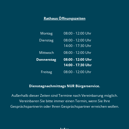
Rathaus Öffnungszeiten
Montag
08:00
-
12:00
Uhr
Von 08:00 bis 12:00 Uhr
Dienstag
08:00
-
12:00
Uhr
14:00
-
17:30
Von 08:00 bis 12:00 Uhr
Uhr
Von 14:00 bis 17:30 Uhr
Mittwoch
08:00
-
12:00
Uhr
Von 08:00 bis 12:00 Uhr
Donnerstag
08:00
-
12:00
Uhr
14:00
-
17:30
Von 08:00 bis 12:00 Uhr
Uhr
Von 14:00 bis 17:30 Uhr
Freitag
08:00
-
12:00
Uhr
Von 08:00 bis 12:00 Uhr
Dienstagnachmittags NUR Bürgerservice.
Außerhalb dieser Zeiten sind Termine nach Vereinbarung möglich.
Vereinbaren Sie bitte immer einen Termin, wenn Sie Ihre
Gesprächspartnerin oder Ihren Gesprächspartner erreichen wollen.