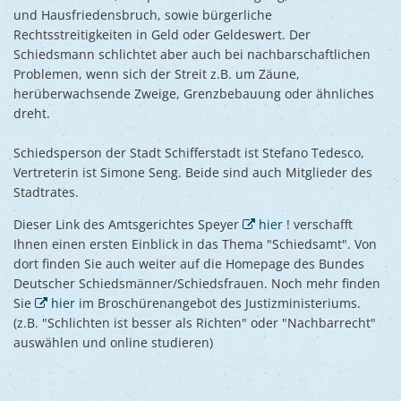
Ukraine
und Hausfriedensbruch, sowie bürgerliche
Bauen, S
Jugendtre
Partnerst
Rechtsstreitigkeiten in Geld oder Geldeswert. Der
Schiedsmann schlichtet aber auch bei nachbarschaftlichen
Klimasch
Stadtarch
Wir als A
Problemen, wenn sich der Streit z.B. um Zäune,
Umweltsc
herüberwachsende Zweige, Grenzbebauung oder ähnliches
Ernst-Joh
Barrierefr
dreht.
Schiedsperson der Stadt Schifferstadt ist Stefano Tedesco,
Vertreterin ist Simone Seng. Beide sind auch Mitglieder des
Stadtrates.
Dieser Link des Amtsgerichtes Speyer
hier
! verschafft
Ihnen einen ersten Einblick in das Thema "Schiedsamt". Von
dort finden Sie auch weiter auf die Homepage des Bundes
Deutscher Schiedsmänner/Schiedsfrauen. Noch mehr finden
Sie
hier
im Broschürenangebot des Justizministeriums.
(z.B. "Schlichten ist besser als Richten" oder "Nachbarrecht"
auswählen und online studieren)