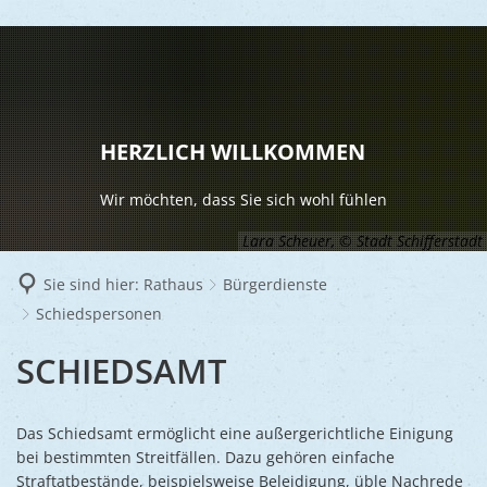
LEBEN
Vereine
RATHAUS
HERZLICH WILLKOMMEN
Gesundhei
BILDUNG
Aktuelles
Wir möchten, dass Sie sich wohl fühlen
Kinder u
KULTU
Bürgerdi
Lara Scheuer, © Stadt Schifferstadt
Senioren
Veranstal
Bürgerme
TOURISM
Sie sind hier:
Rathaus
Bürgerdienste
Asylsuch
Schiedspersonen
Kultur
Bürger- 
Mobilität
WIRTSCHA
Rund um S
Stadtbüc
SCHIEDSPERSONEN
SCHIEDSAMT
BAUEN 
Politik
Märkte
UMWEL
Gastgebe
Schulen
Ausschre
Religiöse
Stadtmar
Das Schiedsamt ermöglicht eine außergerichtliche Einigung
Schiffers
Volkshoc
Stadtkuri
Friedhöfe
bei bestimmten Streitfällen. Dazu gehören einfache
Wirtschaf
Goldener
Straftatbestände, beispielsweise Beleidigung, üble Nachrede
Musiksch
Wahlen