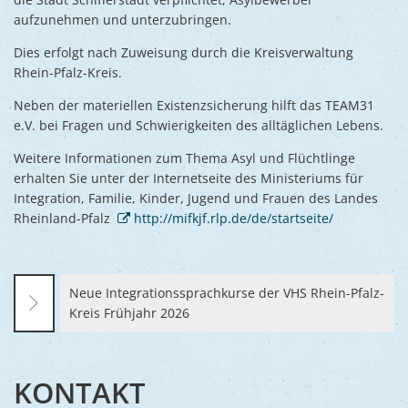
Ukraine
aufzunehmen und unterzubringen.
Bauen, S
Jugendtre
Partnerst
Dies erfolgt nach Zuweisung durch die Kreisverwaltung
Klimasch
Stadtarch
Wir als A
Rhein-Pfalz-Kreis.
Umweltsc
Ernst-Joh
Barrierefr
Neben der materiellen Existenzsicherung hilft das TEAM31
e.V. bei Fragen und Schwierigkeiten des alltäglichen Lebens.
Weitere Informationen zum Thema Asyl und Flüchtlinge
erhalten Sie unter der Internetseite des Ministeriums für
Integration, Familie, Kinder, Jugend und Frauen des Landes
Rheinland-Pfalz
http://mifkjf.rlp.de/de/startseite/
Neue Integrationssprachkurse der VHS Rhein-Pfalz-
Kreis Frühjahr 2026
KONTAKT