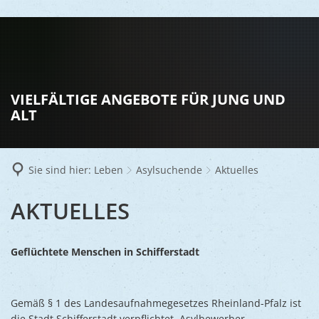
LEBEN
Vereine
RATHAUS
VIELFÄLTIGE ANGEBOTE FÜR JUNG UND
Gesundhei
ALT
BILDUNG
Aktuelles
Kinder u
KULTU
Bürgerdi
Senioren
Sie sind hier:
Leben
Asylsuchende
Aktuelles
Veranstal
Bürgerme
TOURISM
Asylsuch
AKTUELLES
AKTUELLES
Kultur
Bürger- 
Mobilität
WIRTSCHA
Rund um S
Stadtbüc
BAUEN 
Politik
Märkte
Geflüchtete Menschen in Schifferstadt
UMWEL
Gastgebe
Schulen
Ausschre
Religiöse
Stadtmar
Schiffers
Volkshoc
Stadtkuri
Friedhöfe
Gemäß § 1 des Landesaufnahmegesetzes Rheinland-Pfalz ist
Wirtschaf
Goldener
Musiksch
die Stadt Schifferstadt verpflichtet, Asylbewerber
Wahlen