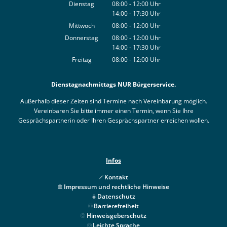
Von 08:00 bis 12:00 Uhr
Dienstag
08:00
-
12:00
Uhr
14:00
-
17:30
Von 08:00 bis 12:00 Uhr
Uhr
Von 14:00 bis 17:30 Uhr
Mittwoch
08:00
-
12:00
Uhr
Von 08:00 bis 12:00 Uhr
Donnerstag
08:00
-
12:00
Uhr
14:00
-
17:30
Von 08:00 bis 12:00 Uhr
Uhr
Von 14:00 bis 17:30 Uhr
Freitag
08:00
-
12:00
Uhr
Von 08:00 bis 12:00 Uhr
Dienstagnachmittags NUR Bürgerservice.
Außerhalb dieser Zeiten sind Termine nach Vereinbarung möglich.
Vereinbaren Sie bitte immer einen Termin, wenn Sie Ihre
Gesprächspartnerin oder Ihren Gesprächspartner erreichen wollen.
Infos
Kontakt
Impressum und rechtliche Hinweise
Datenschutz
Barrierefreiheit
Hinweisgeberschutz
Leichte Sprache