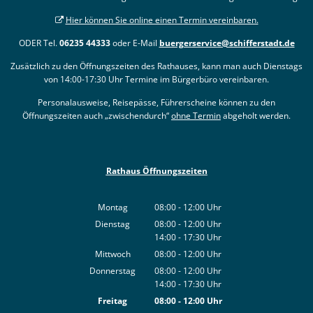
Hier können Sie online einen Termin vereinbaren.
ODER Tel.
06235 44333
oder E-Mail
buergerservice@schifferstadt.de
Zusätzlich zu den Öffnungszeiten des Rathauses, kann man auch Dienstags
von 14:00-17:30 Uhr Termine im Bürgerbüro vereinbaren.
Personalausweise, Reisepässe, Führerscheine können zu den
Öffnungszeiten auch „zwischendurch“
ohne Termin
abgeholt werden.
Rathaus Öffnungszeiten
Montag
08:00
-
12:00
Uhr
Von 08:00 bis 12:00 Uhr
Dienstag
08:00
-
12:00
Uhr
14:00
-
17:30
Von 08:00 bis 12:00 Uhr
Uhr
Von 14:00 bis 17:30 Uhr
Mittwoch
08:00
-
12:00
Uhr
Von 08:00 bis 12:00 Uhr
Donnerstag
08:00
-
12:00
Uhr
14:00
-
17:30
Von 08:00 bis 12:00 Uhr
Uhr
Von 14:00 bis 17:30 Uhr
Freitag
08:00
-
12:00
Uhr