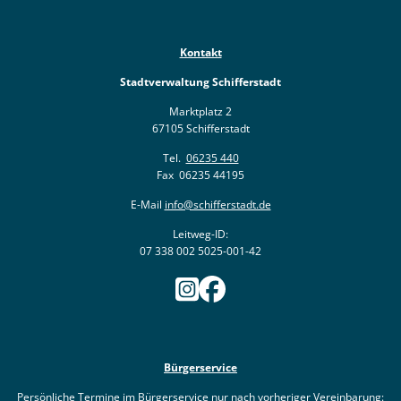
Ukraine
Bauen, S
Jugendtre
Partnerst
Kontakt
Klimasch
Stadtarch
Wir als A
Stadtverwaltung Schifferstadt
Umweltsc
Ernst-Joh
Barrierefr
Marktplatz 2
67105 Schifferstadt
Tel.
06235 440
Fax 06235 44195
E-Mail
info@schifferstadt.de
Leitweg-ID:
07 338 002 5025-001-42
Bürgerservice
Persönliche Termine im Bürgerservice nur nach vorheriger Vereinbarung: