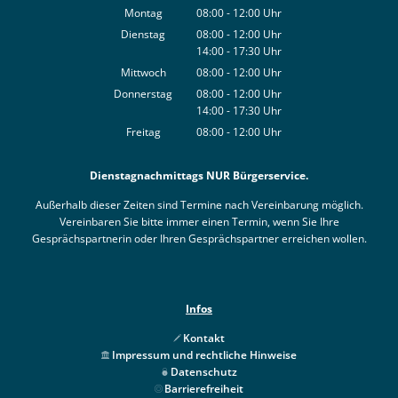
Montag
08:00
-
12:00
Uhr
Von 08:00 bis 12:00 Uhr
Dienstag
08:00
-
12:00
Uhr
14:00
-
17:30
Von 08:00 bis 12:00 Uhr
Uhr
Von 14:00 bis 17:30 Uhr
Mittwoch
08:00
-
12:00
Uhr
Von 08:00 bis 12:00 Uhr
Donnerstag
08:00
-
12:00
Uhr
14:00
-
17:30
Von 08:00 bis 12:00 Uhr
Uhr
Von 14:00 bis 17:30 Uhr
Freitag
08:00
-
12:00
Uhr
Von 08:00 bis 12:00 Uhr
Dienstagnachmittags NUR Bürgerservice.
Außerhalb dieser Zeiten sind Termine nach Vereinbarung möglich.
Vereinbaren Sie bitte immer einen Termin, wenn Sie Ihre
Gesprächspartnerin oder Ihren Gesprächspartner erreichen wollen.
Infos
Kontakt
Impressum und rechtliche Hinweise
Datenschutz
Barrierefreiheit