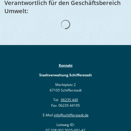
Verantwortlich für den Geschäftsbereich
Umwelt:
Suchergebnisse werden gelad
Kontakt
Stadtverwaltung Schifferstadt
Marktplatz 2
67105 Schifferstadt
Tel.
06235 440
Fax 06235 44195
E-Mail
info@schifferstadt.de
Leitweg-ID:
07 338 002 5025-001-42