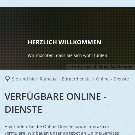
LEBEN
Vereine
RATHAUS
HERZLICH WILLKOMMEN
Gesundhei
BILDUNG
Aktuelles
Wir möchten, dass Sie sich wohl fühlen
Kinder u
KULTU
Bürgerdi
Lara Scheuer, © Stadt Schifferstadt
Senioren
Veranstal
Bürgerme
TOURISM
Sie sind hier:
Rathaus
Bürgerdienste
Online - Dienste
Asylsuch
Kultur
Bürger- 
Mobilität
WIRTSCHA
ONLINE
VERFÜGBARE ONLINE -
Rund um S
Stadtbüc
BAUEN 
Politik
Märkte
-
DIENSTE
UMWEL
Gastgebe
Schulen
Ausschre
Religiöse
DIENSTE
Stadtmar
Schiffers
Volkshoc
Stadtkuri
Friedhöfe
Hier finden Sie die Online-Dienste sowie interaktive
Wirtschaf
Goldener
Formulare. Wir bauen unser Angebot an Online-Services
Musiksch
Wahlen