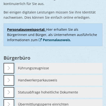
Ukraine
kontinuierlich für Sie aus.
Bauen, S
Jugendtre
Partnerst
Bei einigen digitalen Leistungen müssen Sie ihre Identität
Klimasch
Stadtarch
nachweisen. Dies können Sie einfach online erledigen.
Wir als A
Umweltsc
Ernst-Joh
Barrierefr
Personalausweisportal:
Hier erhalten Sie als
Bürgerinnen und Bürger, als Unternehmen ausführliche
Informationen zum
Personalausweis.
Bürgerbüro
Führungszeugnisse
Handwerkerparkausweis
Statusabfrage hoheitliche Dokumente
Übermittlungssperre einrichten