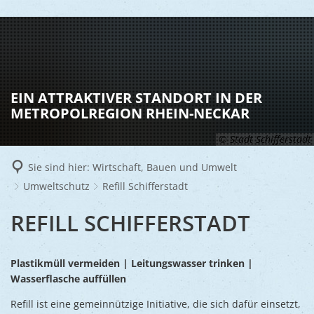
LEBEN
Vereine
RATHAUS
EIN ATTRAKTIVER STANDORT IN DER
Gesundhei
METROPOLREGION RHEIN-NECKAR
BILDUNG
Aktuelles
Kinder u
© Stadt Schifferstadt
KULTU
Bürgerdi
Senioren
Sie sind hier:
Wirtschaft, Bauen und Umwelt
Veranstal
Bürgerme
TOURISM
Asylsuch
Umweltschutz
Refill Schifferstadt
Kultur
Bürger- 
Mobilität
WIRTSCHA
REFILL
REFILL SCHIFFERSTADT
Rund um S
Stadtbüc
BAUEN 
Politik
Märkte
SCHIFFERSTADT
UMWEL
Gastgebe
Schulen
Ausschre
Plastikmüll vermeiden | Leitungswasser trinken |
Religiöse
Stadtmar
Wasserflasche auffüllen
Schiffers
Volkshoc
Stadtkuri
Friedhöfe
Refill ist eine gemeinnützige Initiative, die sich dafür einsetzt,
Wirtschaf
Goldener
Musiksch
Wahlen