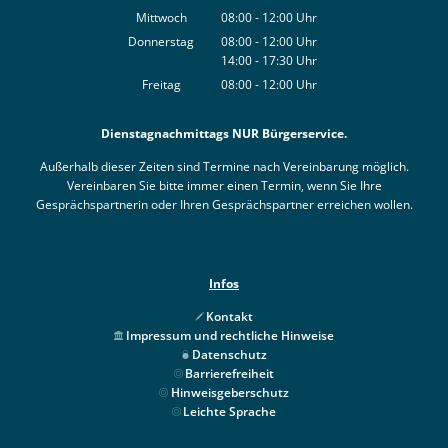
Von 14:00 bis 17:30 Uhr
Mittwoch
08:00
-
12:00
Uhr
Von 08:00 bis 12:00 Uhr
Donnerstag
08:00
-
12:00
Uhr
14:00
-
17:30
Von 08:00 bis 12:00 Uhr
Uhr
Von 14:00 bis 17:30 Uhr
Freitag
08:00
-
12:00
Uhr
Von 08:00 bis 12:00 Uhr
Dienstagnachmittags NUR Bürgerservice.
Außerhalb dieser Zeiten sind Termine nach Vereinbarung möglich.
Vereinbaren Sie bitte immer einen Termin, wenn Sie Ihre
Gesprächspartnerin oder Ihren Gesprächspartner erreichen wollen.
Infos
Kontakt
Impressum und rechtliche Hinweise
Datenschutz
Barrierefreiheit
Hinweisgeberschutz
Leichte Sprache