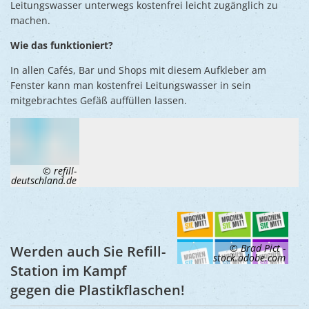
Ukraine
Leitungswasser unterwegs kostenfrei leicht zugänglich zu
Bauen, S
machen.
Jugendtre
Partnerst
Klimasch
Wie das funktioniert?
Stadtarch
Wir als A
Umweltsc
In allen Cafés, Bar und Shops mit diesem Aufkleber am
Ernst-Joh
Barrierefr
Fenster kann man kostenfrei Leitungswasser in sein
mitgebrachtes Gefäß auffüllen lassen.
© refill-
deutschland.de
© Brad Pict -
Werden auch Sie Refill-
stock.adobe.com
Station im Kampf
gegen die Plastikflaschen!