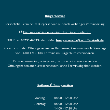
Bürgerservice
Persönliche Termine im Bürgerservice nur nach vorheriger Vereinbarung:
Hier können Sie online einen Termin vereinbaren.
ODER Tel.
06235 44333
oder E-Mail
buergerservice@schifferstadt.de
Zusätzlich zu den Öffnungszeiten des Rathauses, kann man auch Dienstags
von 14:00-17:30 Uhr Termine im Bürgerbüro vereinbaren.
Personalausweise, Reisepässe, Führerscheine können zu den
Öffnungszeiten auch „zwischendurch“
ohne Termin
abgeholt werden.
Rathaus Öffnungszeiten
Montag
08:00
-
12:00
Uhr
Von 08:00 bis 12:00 Uhr
Dienstag
08:00
-
12:00
Uhr
14:00
-
17:30
Von 08:00 bis 12:00 Uhr
Uhr