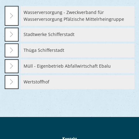
Ukraine
Bauen, S
Jugendtre
Partnerst
Wasserversorgung - Zweckverband für
Wasserversorgung Pfälzische Mittelrheingruppe
Klimasch
Stadtarch
Wir als A
Umweltsc
Ernst-Joh
Stadtwerke Schifferstadt
Barrierefr
Thüga Schifferstadt
Müll - Eigenbetrieb Abfallwirtschaft Ebalu
Wertstoffhof
Kontakt