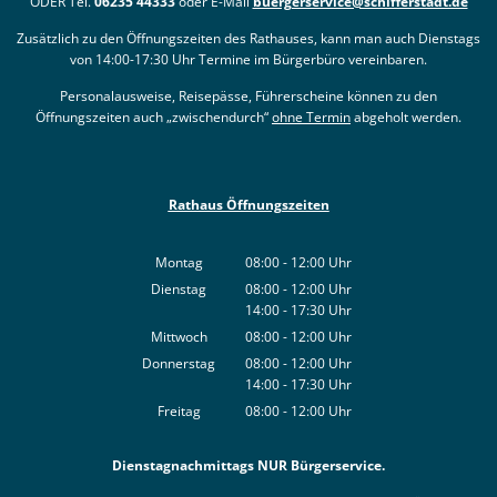
ODER Tel.
06235 44333
oder E-Mail
buergerservice@schifferstadt.de
Zusätzlich zu den Öffnungszeiten des Rathauses, kann man auch Dienstags
von 14:00-17:30 Uhr Termine im Bürgerbüro vereinbaren.
Personalausweise, Reisepässe, Führerscheine können zu den
Öffnungszeiten auch „zwischendurch“
ohne Termin
abgeholt werden.
Rathaus Öffnungszeiten
Montag
08:00
-
12:00
Uhr
Von 08:00 bis 12:00 Uhr
Dienstag
08:00
-
12:00
Uhr
14:00
-
17:30
Von 08:00 bis 12:00 Uhr
Uhr
Von 14:00 bis 17:30 Uhr
Mittwoch
08:00
-
12:00
Uhr
Von 08:00 bis 12:00 Uhr
Donnerstag
08:00
-
12:00
Uhr
14:00
-
17:30
Von 08:00 bis 12:00 Uhr
Uhr
Von 14:00 bis 17:30 Uhr
Freitag
08:00
-
12:00
Uhr
Von 08:00 bis 12:00 Uhr
Dienstagnachmittags NUR Bürgerservice.