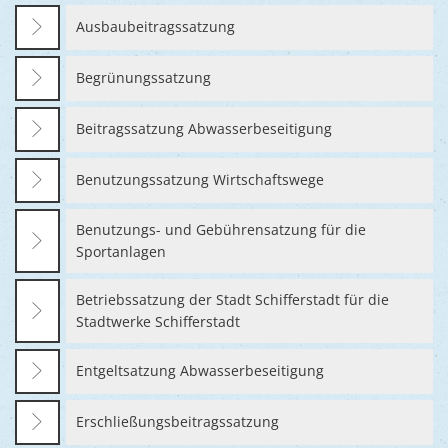
Ukraine
Bauen, S
Ausbaubeitragssatzung
Jugendtre
Partnerst
Klimasch
Stadtarch
Wir als A
Begrünungssatzung
Umweltsc
Ernst-Joh
Barrierefr
Beitragssatzung Abwasserbeseitigung
Benutzungssatzung Wirtschaftswege
Benutzungs- und Gebührensatzung für die
Sportanlagen
Betriebssatzung der Stadt Schifferstadt für die
Stadtwerke Schifferstadt
Entgeltsatzung Abwasserbeseitigung
Erschließungsbeitragssatzung