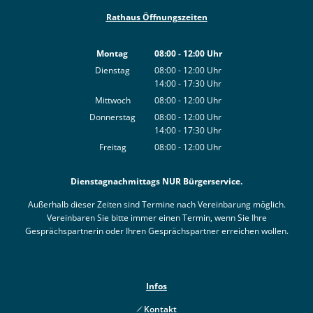
Rathaus Öffnungszeiten
Montag
08:00
-
12:00
Uhr
Von 08:00 bis 12:00 Uhr
Dienstag
08:00
-
12:00
Uhr
14:00
-
17:30
Von 08:00 bis 12:00 Uhr
Uhr
Von 14:00 bis 17:30 Uhr
Mittwoch
08:00
-
12:00
Uhr
Von 08:00 bis 12:00 Uhr
Donnerstag
08:00
-
12:00
Uhr
14:00
-
17:30
Von 08:00 bis 12:00 Uhr
Uhr
Von 14:00 bis 17:30 Uhr
Freitag
08:00
-
12:00
Uhr
Von 08:00 bis 12:00 Uhr
Dienstagnachmittags NUR Bürgerservice.
Außerhalb dieser Zeiten sind Termine nach Vereinbarung möglich.
Vereinbaren Sie bitte immer einen Termin, wenn Sie Ihre
Gesprächspartnerin oder Ihren Gesprächspartner erreichen wollen.
Infos
Kontakt