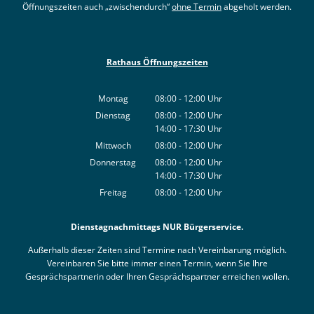
Öffnungszeiten auch „zwischendurch“
ohne Termin
abgeholt werden.
Rathaus Öffnungszeiten
Montag
08:00
-
12:00
Uhr
Von 08:00 bis 12:00 Uhr
Dienstag
08:00
-
12:00
Uhr
14:00
-
17:30
Von 08:00 bis 12:00 Uhr
Uhr
Von 14:00 bis 17:30 Uhr
Mittwoch
08:00
-
12:00
Uhr
Von 08:00 bis 12:00 Uhr
Donnerstag
08:00
-
12:00
Uhr
14:00
-
17:30
Von 08:00 bis 12:00 Uhr
Uhr
Von 14:00 bis 17:30 Uhr
Freitag
08:00
-
12:00
Uhr
Von 08:00 bis 12:00 Uhr
Dienstagnachmittags NUR Bürgerservice.
Außerhalb dieser Zeiten sind Termine nach Vereinbarung möglich.
Vereinbaren Sie bitte immer einen Termin, wenn Sie Ihre
Gesprächspartnerin oder Ihren Gesprächspartner erreichen wollen.