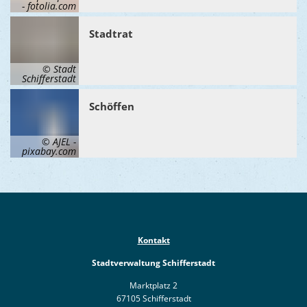
Ukraine
- fotolia.com
Bauen, S
Jugendtre
Partnerst
Stadtrat
Klimasch
Stadtarch
Wir als A
Umweltsc
© Stadt
Ernst-Joh
Barrierefr
Schifferstadt
Schöffen
© AJEL -
pixabay.com
Kontakt
Stadtverwaltung Schifferstadt
Marktplatz 2
67105 Schifferstadt