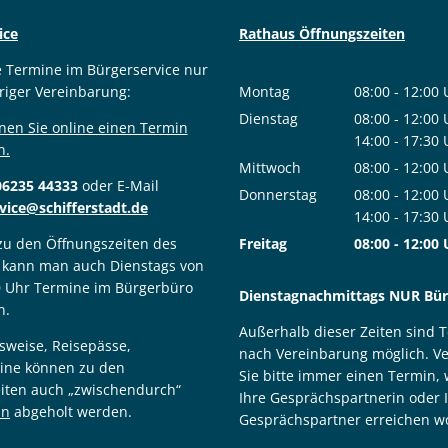
ice
Rathaus Öffnungszeiten
e Termine im Bürgerservice nur
riger Vereinbarung:
Montag
08:00
-
12:00
Von 08:00 bis
Dienstag
08:00
-
12:00
nen Sie online einen Termin
Von 08:00 bis
14:00
-
17:30
n.
Von 14:00 bis
Mittwoch
08:00
-
12:00
06235 44333
oder E-Mail
Von 08:00 bis
Donnerstag
08:00
-
12:00
vice@schifferstadt.de
Von 08:00 bis
14:00
-
17:30
Von 14:00 bis
 zu den Öffnungszeiten des
Freitag
08:00
-
12:00
 kann man auch Dienstags von
Von 08:00 bis
0 Uhr Termine im Bürgerbüro
Dienstagnachmittags NUR Bürg
n.
Außerhalb dieser Zeiten sind 
sweise, Reisepässe,
nach Vereinbarung möglich. V
ine können zu den
Sie bitte immer einen Termin,
iten auch „zwischendurch“
Ihre Gesprächspartnerin oder 
in
abgeholt werden.
Gesprächspartner erreichen wo