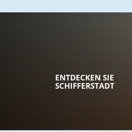
Vere
Gesu
Kind
ENTDECKEN SIE
Seni
SCHIFFERSTADT
Asyl
Mobi
Märk
Reli