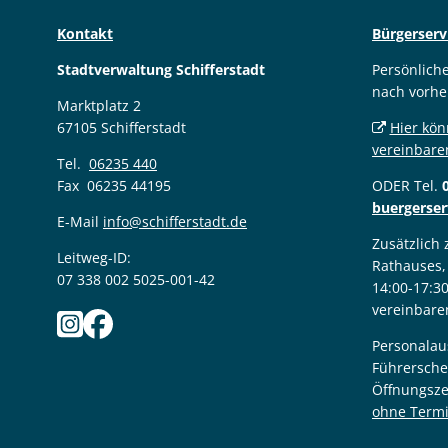
Kontakt
Bürgerserv
Stadtverwaltung Schifferstadt
Persönlich
nach vorhe
Marktplatz 2
67105 Schifferstadt
Hier kön
vereinbare
Tel.
06235 440
Fax 06235 44195
ODER Tel.
buergerser
E-Mail
info@schifferstadt.de
Zusätzlich
Leitweg-ID:
Rathauses,
07 338 002 5025-001-42
14:00-17:3
vereinbare
Personalau
Führersche
Öffnungsze
ohne Term