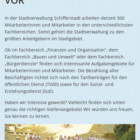
Ukraine
Bauen, S
Jugendtre
Partnerst
In der Stadtverwaltung Schifferstadt arbeiten derzeit 300
Klimasch
Stadtarch
Wir als A
Mitarbeiterinnen und Mitarbeiter in den unterschiedlichsten
Umweltsc
Fachbereichen. Somit gehört die Stadtverwaltung zu den
Ernst-Joh
Barrierefr
größten Arbeitgebern im Stadtgebiet.
Ob im Fachbereich „Finanzen und Organisation“, dem
Fachbereich „Bauen und Umwelt“ oder dem Fachbereich
„Bürgerdienste“ finden sich interessante Aufgabengebiete für
Mitarbeiterinnen und Mitarbeiter. Die Bezahlung aller
Beschäftigten richtet sich nach den Tarifverträgen für den
öffentlichen Dienst (TVöD) sowie für den Sozial- und
Erziehungsdienst (SuE).
Haben wir Interesse geweckt? Vielleicht finden sich unten
genau die richtigen Stellenangebote! Wir würden uns freuen,
Sie kennen zu lernen.