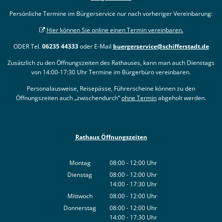
Persönliche Termine im Bürgerservice nur nach vorheriger Vereinbarung:
Hier können Sie online einen Termin vereinbaren.
ODER Tel.
06235 44333
oder E-Mail
buergerservice@schifferstadt.de
Zusätzlich zu den Öffnungszeiten des Rathauses, kann man auch Dienstags
von 14:00-17:30 Uhr Termine im Bürgerbüro vereinbaren.
Personalausweise, Reisepässe, Führerscheine können zu den
Öffnungszeiten auch „zwischendurch“
ohne Termin
abgeholt werden.
Rathaus Öffnungszeiten
Montag
08:00
-
12:00
Uhr
Von 08:00 bis 12:00 Uhr
Dienstag
08:00
-
12:00
Uhr
14:00
-
17:30
Von 08:00 bis 12:00 Uhr
Uhr
Von 14:00 bis 17:30 Uhr
Mittwoch
08:00
-
12:00
Uhr
Von 08:00 bis 12:00 Uhr
Donnerstag
08:00
-
12:00
Uhr
14:00
-
17:30
Von 08:00 bis 12:00 Uhr
Uhr