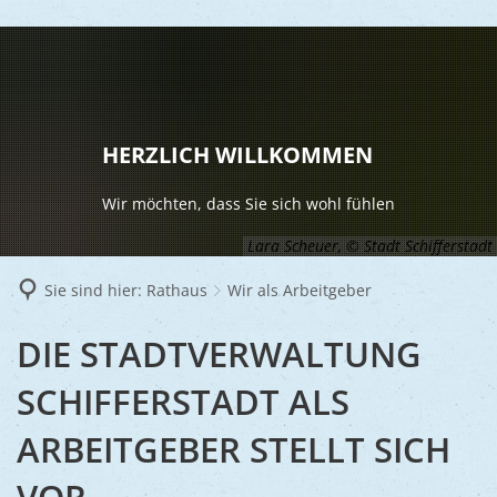
LEBEN
Vereine
RATHAUS
HERZLICH WILLKOMMEN
Gesundhei
BILDUNG
Aktuelles
Wir möchten, dass Sie sich wohl fühlen
Kinder u
KULTU
Bürgerdi
Lara Scheuer, © Stadt Schifferstadt
Senioren
Veranstal
Bürgerme
TOURISM
Sie sind hier:
Rathaus
Wir als Arbeitgeber
Asylsuch
Kultur
Bürger- 
Mobilität
WIRTSCHA
WIR
DIE STADTVERWALTUNG
Rund um S
Stadtbüc
BAUEN 
Politik
Märkte
ALS
SCHIFFERSTADT ALS
UMWEL
Gastgebe
Schulen
Ausschre
Religiöse
ARBEITGEBER
ARBEITGEBER STELLT SICH
Stadtmar
Schiffers
Volkshoc
Stadtkuri
Friedhöfe
Wirtschaf
VOR
Goldener
Musiksch
Wahlen