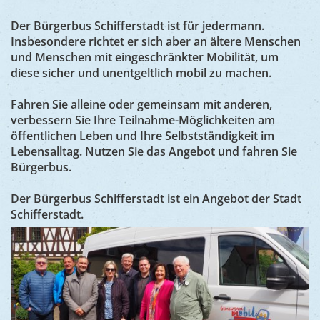
Ukraine
Bauen, S
Jugendtre
Der Bürgerbus Schifferstadt ist für jedermann.
Partnerst
Insbesondere richtet er sich aber an ältere Menschen
Klimasch
Stadtarch
Wir als A
und Menschen mit eingeschränkter Mobilität, um
Umweltsc
diese sicher und unentgeltlich mobil zu machen.
Ernst-Joh
Barrierefr
Fahren Sie alleine oder gemeinsam mit anderen,
verbessern Sie Ihre Teilnahme-Möglichkeiten am
öffentlichen Leben und Ihre Selbstständigkeit im
Lebensalltag. Nutzen Sie das Angebot und fahren Sie
Bürgerbus.
Der Bürgerbus Schifferstadt ist ein Angebot der Stadt
Schifferstadt.