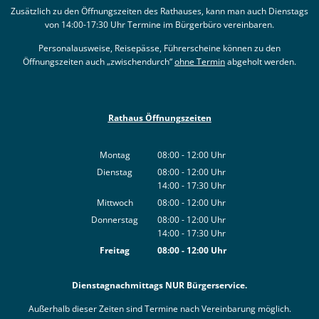
Zusätzlich zu den Öffnungszeiten des Rathauses, kann man auch Dienstags
von 14:00-17:30 Uhr Termine im Bürgerbüro vereinbaren.
Personalausweise, Reisepässe, Führerscheine können zu den
Öffnungszeiten auch „zwischendurch“
ohne Termin
abgeholt werden.
Rathaus Öffnungszeiten
Montag
08:00
-
12:00
Uhr
Von 08:00 bis 12:00 Uhr
Dienstag
08:00
-
12:00
Uhr
14:00
-
17:30
Von 08:00 bis 12:00 Uhr
Uhr
Von 14:00 bis 17:30 Uhr
Mittwoch
08:00
-
12:00
Uhr
Von 08:00 bis 12:00 Uhr
Donnerstag
08:00
-
12:00
Uhr
14:00
-
17:30
Von 08:00 bis 12:00 Uhr
Uhr
Von 14:00 bis 17:30 Uhr
Freitag
08:00
-
12:00
Uhr
Von 08:00 bis 12:00 Uhr
Dienstagnachmittags NUR Bürgerservice.
Außerhalb dieser Zeiten sind Termine nach Vereinbarung möglich.