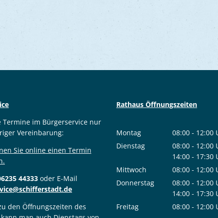
ice
Rathaus Öffnungszeiten
e Termine im Bürgerservice nur
riger Vereinbarung:
Montag
08:00
-
12:00
Von 08:00 bis
Dienstag
08:00
-
12:00
nen Sie online einen Termin
Von 08:00 bis
14:00
-
17:30
n.
Von 14:00 bis
Mittwoch
08:00
-
12:00
06235 44333
oder E-Mail
Von 08:00 bis
Donnerstag
08:00
-
12:00
vice@schifferstadt.de
Von 08:00 bis
14:00
-
17:30
Von 14:00 bis
 zu den Öffnungszeiten des
Freitag
08:00
-
12:00
 kann man auch Dienstags von
Von 08:00 bis