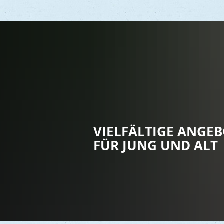
Vere
Gesu
Kind
VIELFÄLTIGE ANGE
Seni
FÜR JUNG UND ALT
Asyl
Mobi
Märk
Reli