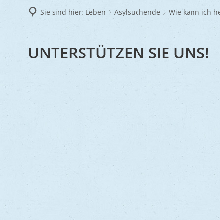
Frie
Sie sind hier:
Leben
Asylsuchende
Wie kann ich h
Ukra
WIE
UNTERSTÜTZEN SIE UNS!
KANN
ICH
HELFEN?