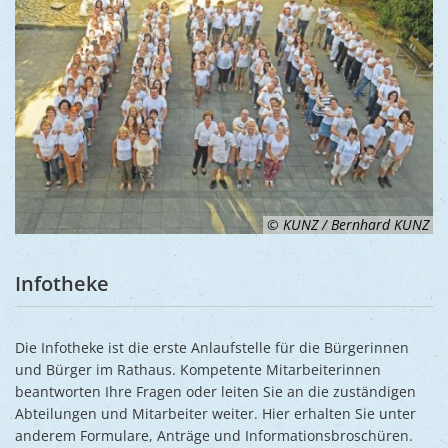
Ukraine
Bauen, S
Jugendtre
Partnerst
Klimasch
Stadtarch
Wir als A
Umweltsc
Ernst-Joh
Barrierefr
© KUNZ / Bernhard KUNZ
Infotheke
Die Infotheke ist die erste Anlaufstelle für die Bürgerinnen
und Bürger im Rathaus. Kompetente Mitarbeiterinnen
beantworten Ihre Fragen oder leiten Sie an die zuständigen
Abteilungen und Mitarbeiter weiter. Hier erhalten Sie unter
anderem Formulare, Anträge und Informationsbroschüren.