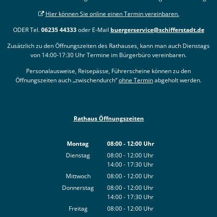
Hier können Sie online einen Termin vereinbaren.
ODER Tel.
06235 44333
oder E-Mail
buergerservice@schifferstadt.de
Zusätzlich zu den Öffnungszeiten des Rathauses, kann man auch Dienstags
von 14:00-17:30 Uhr Termine im Bürgerbüro vereinbaren.
Personalausweise, Reisepässe, Führerscheine können zu den
Öffnungszeiten auch „zwischendurch“
ohne Termin
abgeholt werden.
Rathaus Öffnungszeiten
Montag
08:00
-
12:00
Uhr
Von 08:00 bis 12:00 Uhr
Dienstag
08:00
-
12:00
Uhr
14:00
-
17:30
Von 08:00 bis 12:00 Uhr
Uhr
Von 14:00 bis 17:30 Uhr
Mittwoch
08:00
-
12:00
Uhr
Von 08:00 bis 12:00 Uhr
Donnerstag
08:00
-
12:00
Uhr
14:00
-
17:30
Von 08:00 bis 12:00 Uhr
Uhr
Von 14:00 bis 17:30 Uhr
Freitag
08:00
-
12:00
Uhr