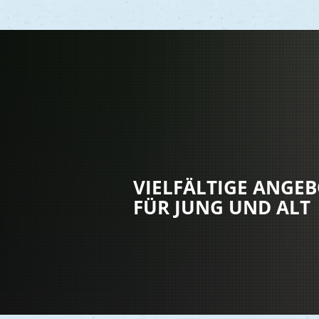
Vere
Gesu
Kind
VIELFÄLTIGE ANGE
Seni
FÜR JUNG UND ALT
Asyl
Mobi
Märk
Reli