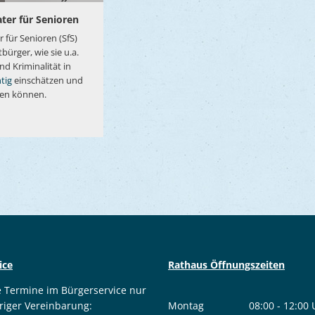
ater für Senioren
r für Senioren (SfS)
bürger, wie sie u.a.
nd Kriminalität in
htig
einschätzen und
zen können.
ice
Rathaus Öffnungszeiten
e Termine im Bürgerservice nur
riger Vereinbarung:
Montag
08:00
-
12:00