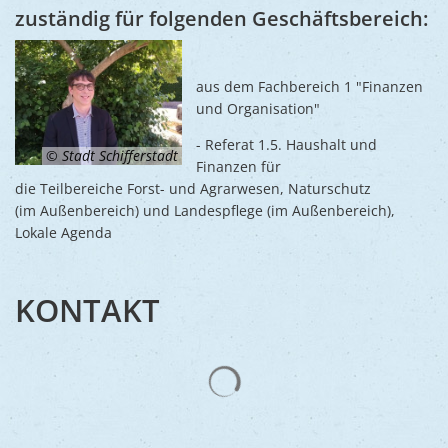
Ukraine
zuständig für folgenden Geschäftsbereich:
Bauen, S
Jugendtre
Partnerst
Klimasch
Stadtarch
Wir als A
aus dem Fachbereich 1 "Finanzen
Umweltsc
und Organisation"
Ernst-Joh
Barrierefr
- Referat 1.5. Haushalt und
© Stadt Schifferstadt
Finanzen für
die Teilbereiche Forst- und Agrarwesen, Naturschutz
(im Außenbereich) und Landespflege (im Außenbereich),
Lokale Agenda
KONTAKT
Suchergebnisse werden gelad