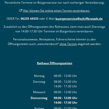
Persönliche Termine im Bürgerservice nur nach vorheriger Vereinbarung:
Hier können Sie online einen Termin vereinbaren.
ODER Tel.
06235 44333
oder E-Mail
buergerservice@schifferstadt.de
Zusätzlich zu den Öffnungszeiten des Rathauses, kann man auch Dienstags
von 14:00-17:30 Uhr Termine im Bürgerbüro vereinbaren.
Personalausweise, Reisepässe, Führerscheine können zu den
Öffnungszeiten auch „zwischendurch“
ohne Termin
abgeholt werden.
Rathaus Öffnungszeiten
Montag
08:00
-
12:00
Uhr
Von 08:00 bis 12:00 Uhr
Dienstag
08:00
-
12:00
Uhr
14:00
-
17:30
Von 08:00 bis 12:00 Uhr
Uhr
Von 14:00 bis 17:30 Uhr
Mittwoch
08:00
-
12:00
Uhr
Von 08:00 bis 12:00 Uhr
Donnerstag
08:00
-
12:00
Uhr
14:00
-
17:30
Von 08:00 bis 12:00 Uhr
Uhr
Von 14:00 bis 17:30 Uhr
Freitag
08:00
-
12:00
Uhr