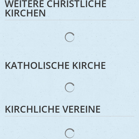
WEITERE CHRISTLICHE
Ukraine
Bauen, S
KIRCHEN
Jugendtre
Partnerst
Klimasch
Stadtarch
Wir als A
Umweltsc
Ernst-Joh
Barrierefr
KATHOLISCHE KIRCHE
KIRCHLICHE VEREINE