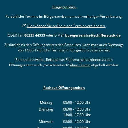
Bürgerservice
Persönliche Termine im Bürgerservice nur nach vorheriger Vereinbarung:
Hier können Sie online einen Termin vereinbaren.
ODER Tel.
06235 44333
oder E-Mail
buergerservice@schifferstadt.de
Zusätzlich zu den Öffnungszeiten des Rathauses, kann man auch Dienstags
von 14:00-17:30 Uhr Termine im Bürgerbüro vereinbaren.
Personalausweise, Reisepässe, Führerscheine können zu den
Öffnungszeiten auch „zwischendurch“
ohne Termin
abgeholt werden.
Rathaus Öffnungszeiten
Montag
08:00
-
12:00
Uhr
Von 08:00 bis 12:00 Uhr
Dienstag
08:00
-
12:00
Uhr
14:00
-
17:30
Von 08:00 bis 12:00 Uhr
Uhr
Von 14:00 bis 17:30 Uhr
Mittwoch
08:00
-
12:00
Uhr
Von 08:00 bis 12:00 Uhr