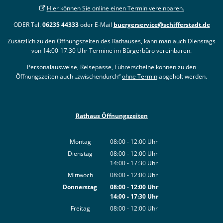
Hier können Sie online einen Termin vereinbaren.
ODER Tel.
06235 44333
oder E-Mail
buergerservice@schifferstadt.de
Zusätzlich zu den Öffnungszeiten des Rathauses, kann man auch Dienstags
von 14:00-17:30 Uhr Termine im Bürgerbüro vereinbaren.
Personalausweise, Reisepässe, Führerscheine können zu den
Öffnungszeiten auch „zwischendurch“
ohne Termin
abgeholt werden.
Rathaus Öffnungszeiten
Montag
08:00
-
12:00
Uhr
Von 08:00 bis 12:00 Uhr
Dienstag
08:00
-
12:00
Uhr
14:00
-
17:30
Von 08:00 bis 12:00 Uhr
Uhr
Von 14:00 bis 17:30 Uhr
Mittwoch
08:00
-
12:00
Uhr
Von 08:00 bis 12:00 Uhr
Donnerstag
08:00
-
12:00
Uhr
14:00
-
17:30
Von 08:00 bis 12:00 Uhr
Uhr
Von 14:00 bis 17:30 Uhr
Freitag
08:00
-
12:00
Uhr
Von 08:00 bis 12:00 Uhr