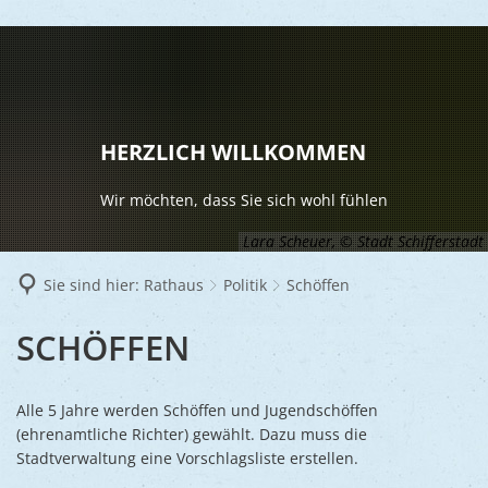
LEBEN
Vereine
RATHAUS
HERZLICH WILLKOMMEN
Gesundhei
BILDUNG
Aktuelles
Wir möchten, dass Sie sich wohl fühlen
Kinder u
KULTU
Bürgerdi
Lara Scheuer, © Stadt Schifferstadt
Senioren
Veranstal
Bürgerme
TOURISM
Sie sind hier:
Rathaus
Politik
Schöffen
Asylsuch
Kultur
Bürger- 
Mobilität
WIRTSCHA
SCHÖFFEN
SCHÖFFEN
Rund um S
Stadtbüc
BAUEN 
Politik
Märkte
UMWEL
Gastgebe
Schulen
Ausschre
Religiöse
Alle 5 Jahre werden Schöffen und Jugendschöffen
Stadtmar
(ehrenamtliche Richter) gewählt. Dazu muss die
Schiffers
Volkshoc
Stadtkuri
Friedhöfe
Stadtverwaltung eine Vorschlagsliste erstellen.
Wirtschaf
Goldener
Musiksch
Wahlen