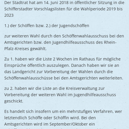
Ukraine
Der Stadtrat hat am 14. Juni 2018 in öffentlicher Sitzung in die
Bauen, S
Schifferstadter Vorschlagslisten für die Wahlperiode 2019 bis
Jugendtre
Partnerst
2023
Klimasch
Stadtarch
Wir als A
1.) der Schöffen bzw. 2.) der Jugendschöffen
Umweltsc
Ernst-Joh
Barrierefr
zur weiteren Wahl durch den Schöffenwahlausschuss bei den
Amtsgerichten bzw. den Jugendhilfeausschuss des Rhein-
Pfalz-Kreises gewählt.
Zu 1. haben wir die Liste 2 Wochen im Rathaus für mögliche
Einsprüche öffentlich auszulegen. Danach haben wir sie an
das Landgericht zur Vorbereitung der Wahlen durch die
Schöffenwahlausschüsse bei den Amtsgerichten weiterleiten.
zu 2. haben wir die Liste an die Kreisverwaltung zur
Vorbereitung der weiteren Wahl im Jugendhilfeausschuss
geschickt.
Es handelt sich insofern um ein mehrstufiges Verfahren, wer
letztendlich Schöffe oder Schöffin wird. Bei den
Amtsgerichten wird im September/Oktober ein