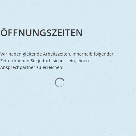
ichach
raturpreis
entenanträge
tz im Alltag
rederick
usbildung
uhender Verkehr
öbejün
ktuelle Stellenausschreibungen
chiedspersonen
ÖFFNUNGSZEITEN
tadtrecht
tandesamt
Wir haben gleitende Arbeitszeiten. Innerhalb folgender
tatistiken
Zeiten können Sie jedoch sicher sein, einen
Ansprechpartner zu erreichen:
ersorgungseinrichtungen
erwaltungsbereiche
Suchergebnisse werden geladen
ollzugsdienst
ankverbindung