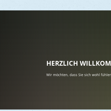
Vere
Gesu
Kind
HERZLICH WILLKO
Seni
Wir möchten, dass Sie sich wohl fühle
Asyl
Mobi
Märk
Reli