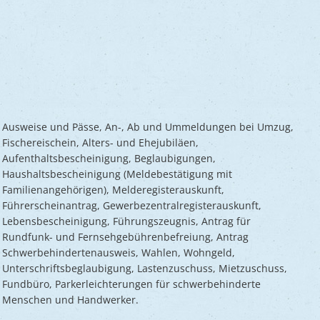
Frühlingsmarkt
Glaubensgemeinschaften
Jüdischer Friedhof
A
dhöfe
Partnerstädte
Ernst-Johann-Lite
Zucht- und Tierschutz
R
Umweltschu
Laden
Kunsthandwerkermarkt
Waldfriedhof
F
A
ine
Wir als Arbeitgeber
R
L
A
S
Barrierefreiheit
S
S
Ausweise und Pässe, An-, Ab und Ummeldungen bei Umzug,
S
Fischereischein, Alters- und Ehejubiläen,
Aufenthaltsbescheinigung, Beglaubigungen,
V
Haushaltsbescheinigung (Meldebestätigung mit
V
Familienangehörigen), Melderegisterauskunft,
Führerscheinantrag, Gewerbezentralregisterauskunft,
V
Lebensbescheinigung, Führungszeugnis, Antrag für
B
Rundfunk- und Fernsehgebührenbefreiung, Antrag
Schwerbehindertenausweis, Wahlen, Wohngeld,
Unterschriftsbeglaubigung, Lastenzuschuss, Mietzuschuss,
Fundbüro, Parkerleichterungen für schwerbehinderte
Menschen und Handwerker.