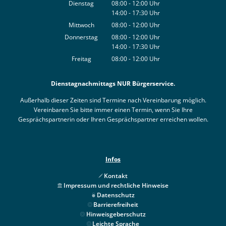
Von 08:00 bis 12:00 Uhr
Dienstag
08:00
-
12:00
Uhr
14:00
-
17:30
Von 08:00 bis 12:00 Uhr
Uhr
Von 14:00 bis 17:30 Uhr
Mittwoch
08:00
-
12:00
Uhr
Von 08:00 bis 12:00 Uhr
Donnerstag
08:00
-
12:00
Uhr
14:00
-
17:30
Von 08:00 bis 12:00 Uhr
Uhr
Von 14:00 bis 17:30 Uhr
Freitag
08:00
-
12:00
Uhr
Von 08:00 bis 12:00 Uhr
Dienstagnachmittags NUR Bürgerservice.
Außerhalb dieser Zeiten sind Termine nach Vereinbarung möglich.
Vereinbaren Sie bitte immer einen Termin, wenn Sie Ihre
Gesprächspartnerin oder Ihren Gesprächspartner erreichen wollen.
Infos
Kontakt
Impressum und rechtliche Hinweise
Datenschutz
Barrierefreiheit
Hinweisgeberschutz
Leichte Sprache