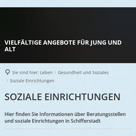
LEBEN
Vereine
RATHAUS
VIELFÄLTIGE ANGEBOTE FÜR JUNG UND
Gesundhei
ALT
BILDUNG
Aktuelles
Kinder u
KULTU
Bürgerdi
Senioren
Sie sind hier:
Leben
Gesundheit und Soziales
Veranstal
Bürgerme
TOURISM
Asylsuch
Soziale Einrichtungen
Kultur
Bürger- 
Mobilität
WIRTSCHA
SOZIALE
SOZIALE EINRICHTUNGEN
Rund um S
Stadtbüc
BAUEN 
Politik
Märkte
EINRICHTUNGEN
UMWEL
Gastgebe
Schulen
Ausschre
Hier finden Sie Informationen über Beratungsstellen
Religiöse
Stadtmar
und soziale Einrichtungen in Schifferstadt
Schiffers
Volkshoc
Stadtkuri
Friedhöfe
Wirtschaf
Goldener
Musiksch
Wahlen