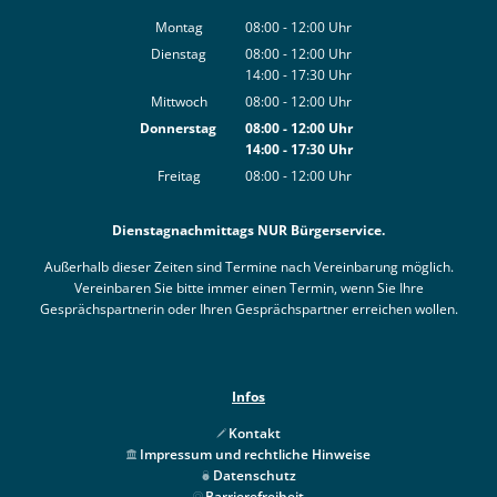
Montag
08:00
-
12:00
Uhr
Von 08:00 bis 12:00 Uhr
Dienstag
08:00
-
12:00
Uhr
14:00
-
17:30
Von 08:00 bis 12:00 Uhr
Uhr
Von 14:00 bis 17:30 Uhr
Mittwoch
08:00
-
12:00
Uhr
Von 08:00 bis 12:00 Uhr
Donnerstag
08:00
-
12:00
Uhr
14:00
-
17:30
Von 08:00 bis 12:00 Uhr
Uhr
Von 14:00 bis 17:30 Uhr
Freitag
08:00
-
12:00
Uhr
Von 08:00 bis 12:00 Uhr
Dienstagnachmittags NUR Bürgerservice.
Außerhalb dieser Zeiten sind Termine nach Vereinbarung möglich.
Vereinbaren Sie bitte immer einen Termin, wenn Sie Ihre
Gesprächspartnerin oder Ihren Gesprächspartner erreichen wollen.
Infos
Kontakt
Impressum und rechtliche Hinweise
Datenschutz
Barrierefreiheit