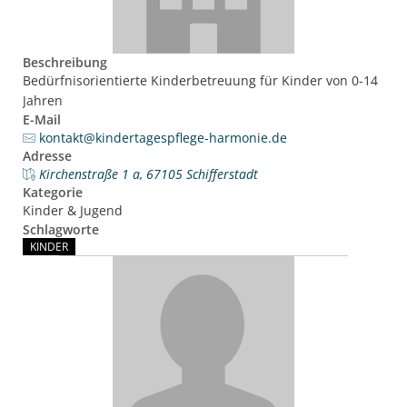
Ukraine
Bauen, S
Jugendtre
Partnerst
Klimasch
Beschreibung
Stadtarch
Wir als A
Bedürfnisorientierte Kinderbetreuung für Kinder von 0-14 
Umweltsc
Ernst-Joh
Jahren 
Barrierefr
E-Mail
kontakt@kindertagespflege-harmonie.de
Adresse
Kirchenstraße 1 a, 67105 Schifferstadt
Kategorie
Kinder & Jugend
Schlagworte
KINDER