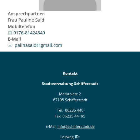
Ansprechpartner
Frau Pauline Said
Mobiltelefon
0176-81424340
E-Mail
palinasaid@gmail.com
Kontakt
Stadtverwaltung Schifferstadt
Marktplatz 2
67105 Schifferstadt
Tel.
06235 440
Fax 06235 44195
E-Mail
info@schifferstadt.de
Leitweg-ID: