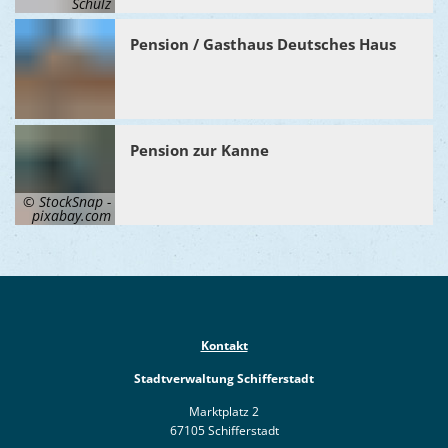
Schulz
Ukraine
Bauen, S
Jugendtre
Partnerst
Pension / Gasthaus Deutsches Haus
Klimasch
Stadtarch
Wir als A
Umweltsc
Ernst-Joh
Barrierefr
Pension zur Kanne
© StockSnap -
pixabay.com
Kontakt
Stadtverwaltung Schifferstadt
Marktplatz 2
67105 Schifferstadt