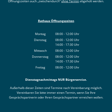
Öffnungszeiten auch „zwischendurch“
ohne Termin
abgeholt werden.
Rathaus Öffnungszeiten
Montag
08:00
-
12:00
Uhr
Von 08:00 bis 12:00 Uhr
Dienstag
08:00
-
12:00
Uhr
14:00
-
17:30
Von 08:00 bis 12:00 Uhr
Uhr
Von 14:00 bis 17:30 Uhr
Mittwoch
08:00
-
12:00
Uhr
Von 08:00 bis 12:00 Uhr
Donnerstag
08:00
-
12:00
Uhr
14:00
-
17:30
Von 08:00 bis 12:00 Uhr
Uhr
Von 14:00 bis 17:30 Uhr
Freitag
08:00
-
12:00
Uhr
Von 08:00 bis 12:00 Uhr
Dienstagnachmittags NUR Bürgerservice.
Außerhalb dieser Zeiten sind Termine nach Vereinbarung möglich.
Vereinbaren Sie bitte immer einen Termin, wenn Sie Ihre
Gesprächspartnerin oder Ihren Gesprächspartner erreichen wollen.