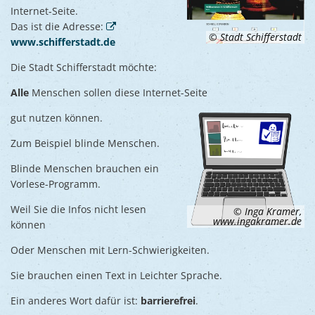
Ukraine
SPRACHE
Internet-Seite.
Bauen, S
Jugendtre
Das ist die Adresse:
Partnerst
© Stadt Schifferstadt
www.schifferstadt.de
Klimasch
Stadtarch
Wir als A
Die Stadt Schifferstadt möchte:
Umweltsc
Ernst-Joh
Barrierefr
Alle
Menschen sollen diese Internet-Seite
gut nutzen können.
Zum Beispiel blinde Menschen.
Blinde Menschen brauchen ein
Vorlese-Programm.
Weil Sie die Infos nicht lesen
© Inga Kramer,
www.ingakramer.de
können
Oder Menschen mit Lern-Schwierigkeiten.
Sie brauchen einen Text in Leichter Sprache.
Ein anderes Wort dafür ist:
barrierefrei
.