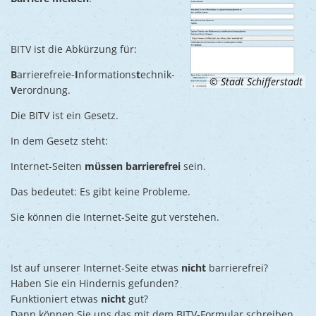
BITV ist die Abkürzung für:
B
arrierefreie-
I
nformations
t
echnik-
© Stadt Schifferstadt
V
erordnung.
Die BITV ist ein Gesetz.
In dem Gesetz steht:
Internet-Seiten
müssen barrierefrei
sein.
Das bedeutet: Es gibt keine Probleme.
Sie können die Internet-Seite gut verstehen.
Ist auf unserer Internet-Seite etwas
nicht
barrierefrei?
Haben Sie ein Hindernis gefunden?
Funktioniert etwas
nicht
gut?
Dann können Sie uns das mit dem BITV-Formular schreiben.