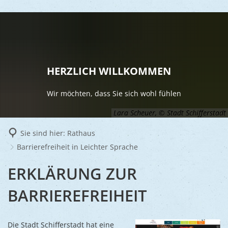
LEBEN
Vereine
RATHAUS
HERZLICH WILLKOMMEN
Gesundhei
BILDUNG
Aktuelles
Wir möchten, dass Sie sich wohl fühlen
Kinder u
KULTU
Bürgerdi
Lara Scheuer, © Stadt Schifferstadt
Senioren
Veranstal
Bürgerme
TOURISM
Sie sind hier:
Rathaus
Asylsuch
Barrierefreiheit in Leichter Sprache
Kultur
Bürger- 
Mobilität
WIRTSCHA
Rund um S
Stadtbüc
BARRIEREFREIHEIT
ERKLÄRUNG ZUR
BAUEN 
Politik
Märkte
UMWEL
Gastgebe
Schulen
Ausschre
IN
BARRIEREFREIHEIT
Religiöse
Stadtmar
Schiffers
Volkshoc
Stadtkuri
Friedhöfe
LEICHTER
Wirtschaf
Goldener
Die Stadt Schifferstadt hat eine
Musiksch
Wahlen