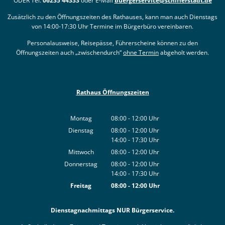
ODER Tel.
06235 44333
oder E-Mail
buergerservice@schifferstadt.de
Zusätzlich zu den Öffnungszeiten des Rathauses, kann man auch Dienstags
von 14:00-17:30 Uhr Termine im Bürgerbüro vereinbaren.
Personalausweise, Reisepässe, Führerscheine können zu den
Öffnungszeiten auch „zwischendurch“
ohne Termin
abgeholt werden.
Rathaus Öffnungszeiten
Montag
08:00
-
12:00
Uhr
Von 08:00 bis 12:00 Uhr
Dienstag
08:00
-
12:00
Uhr
14:00
-
17:30
Von 08:00 bis 12:00 Uhr
Uhr
Von 14:00 bis 17:30 Uhr
Mittwoch
08:00
-
12:00
Uhr
Von 08:00 bis 12:00 Uhr
Donnerstag
08:00
-
12:00
Uhr
14:00
-
17:30
Von 08:00 bis 12:00 Uhr
Uhr
Von 14:00 bis 17:30 Uhr
Freitag
08:00
-
12:00
Uhr
Von 08:00 bis 12:00 Uhr
Dienstagnachmittags NUR Bürgerservice.