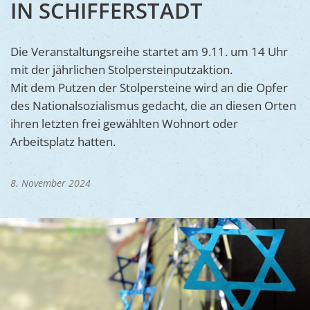
IN SCHIFFERSTADT
Ukraine
Bauen, S
Jugendtre
Partnerst
Klimasch
Stadtarch
Die Veranstaltungsreihe startet am 9.11. um 14 Uhr
Wir als A
mit der jährlichen Stolpersteinputzaktion.
Umweltsc
Ernst-Joh
Barrierefr
Mit dem Putzen der Stolpersteine wird an die Opfer
des Nationalsozialismus gedacht, die an diesen Orten
ihren letzten frei gewählten Wohnort oder
Arbeitsplatz hatten.
8. November 2024