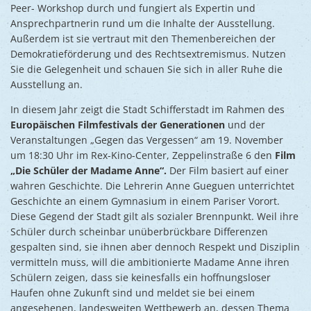
Peer- Workshop durch und fungiert als Expertin und
Ansprechpartnerin rund um die Inhalte der Ausstellung.
Außerdem ist sie vertraut mit den Themenbereichen der
Demokratieförderung und des Rechtsextremismus. Nutzen
Sie die Gelegenheit und schauen Sie sich in aller Ruhe die
Ausstellung an.
In diesem Jahr zeigt die Stadt Schifferstadt im Rahmen des
Europäischen Filmfestivals der Generationen
und der
Veranstaltungen „Gegen das Vergessen“ am 19. November
um 18:30 Uhr im Rex-Kino-Center, Zeppelinstraße 6 den
Film
„Die Schüler der Madame Anne“.
Der Film basiert auf einer
wahren Geschichte. Die Lehrerin Anne Gueguen unterrichtet
Geschichte an einem Gymnasium in einem Pariser Vorort.
Diese Gegend der Stadt gilt als sozialer Brennpunkt. Weil ihre
Schüler durch scheinbar unüberbrückbare Differenzen
gespalten sind, sie ihnen aber dennoch Respekt und Disziplin
vermitteln muss, will die ambitionierte Madame Anne ihren
Schülern zeigen, dass sie keinesfalls ein hoffnungsloser
Haufen ohne Zukunft sind und meldet sie bei einem
angesehenen, landesweiten Wettbewerb an, dessen Thema