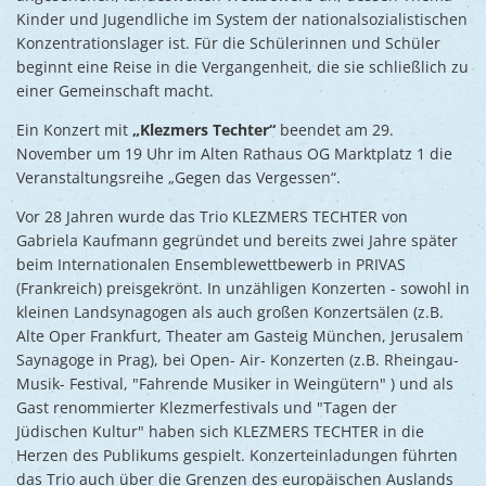
Kinder und Jugendliche im System der nationalsozialistischen
Konzentrationslager ist. Für die Schülerinnen und Schüler
beginnt eine Reise in die Vergangenheit, die sie schließlich zu
einer Gemeinschaft macht.
Ein Konzert mit
„Klezmers Techter“
beendet am 29.
November um 19 Uhr im Alten Rathaus OG Marktplatz 1 die
Veranstaltungsreihe „Gegen das Vergessen“.
Vor 28 Jahren wurde das Trio KLEZMERS TECHTER von
Gabriela Kaufmann gegründet und bereits zwei Jahre später
beim Internationalen Ensemblewettbewerb in PRIVAS
(Frankreich) preisgekrönt. In unzähligen Konzerten - sowohl in
kleinen Landsynagogen als auch großen Konzertsälen (z.B.
Alte Oper Frankfurt, Theater am Gasteig München, Jerusalem
Saynagoge in Prag), bei Open- Air- Konzerten (z.B. Rheingau-
Musik- Festival, "Fahrende Musiker in Weingütern" ) und als
Gast renommierter Klezmerfestivals und "Tagen der
Jüdischen Kultur" haben sich KLEZMERS TECHTER in die
Herzen des Publikums gespielt. Konzerteinladungen führten
das Trio auch über die Grenzen des europäischen Auslands