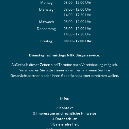
Montag
08:00
-
12:00
Uhr
Von 08:00 bis 12:00 Uhr
Dienstag
08:00
-
12:00
Uhr
14:00
-
17:30
Von 08:00 bis 12:00 Uhr
Uhr
Von 14:00 bis 17:30 Uhr
Mittwoch
08:00
-
12:00
Uhr
Von 08:00 bis 12:00 Uhr
Donnerstag
08:00
-
12:00
Uhr
14:00
-
17:30
Von 08:00 bis 12:00 Uhr
Uhr
Von 14:00 bis 17:30 Uhr
Freitag
08:00
-
12:00
Uhr
Von 08:00 bis 12:00 Uhr
Dienstagnachmittags NUR Bürgerservice.
Außerhalb dieser Zeiten sind Termine nach Vereinbarung möglich.
Vereinbaren Sie bitte immer einen Termin, wenn Sie Ihre
Gesprächspartnerin oder Ihren Gesprächspartner erreichen wollen.
Infos
Kontakt
Impressum und rechtliche Hinweise
Datenschutz
Barrierefreiheit