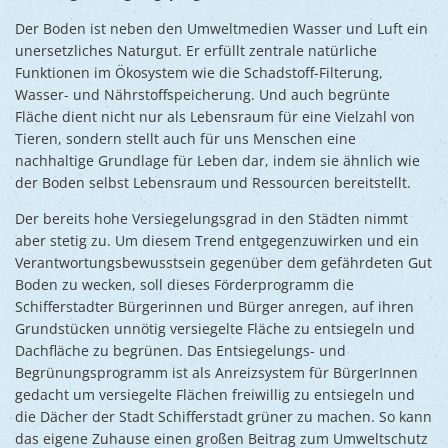
Ukraine
Bauen, S
Der Boden ist neben den Umweltmedien Wasser und Luft ein
Jugendtre
Partnerst
unersetzliches Naturgut. Er erfüllt zentrale natürliche
Klimasch
Stadtarch
Funktionen im Ökosystem wie die Schadstoff-Filterung,
Wir als A
Wasser- und Nährstoffspeicherung. Und auch begrünte
Umweltsc
Ernst-Joh
Barrierefr
Fläche dient nicht nur als Lebensraum für eine Vielzahl von
Tieren, sondern stellt auch für uns Menschen eine
nachhaltige Grundlage für Leben dar, indem sie ähnlich wie
der Boden selbst Lebensraum und Ressourcen bereitstellt.
Der bereits hohe Versiegelungsgrad in den Städten nimmt
aber stetig zu. Um diesem Trend entgegenzuwirken und ein
Verantwortungsbewusstsein gegenüber dem gefährdeten Gut
Boden zu wecken, soll dieses Förderprogramm die
Schifferstadter Bürgerinnen und Bürger anregen, auf ihren
Grundstücken unnötig versiegelte Fläche zu entsiegeln und
Dachfläche zu begrünen. Das Entsiegelungs- und
Begrünungsprogramm ist als Anreizsystem für BürgerInnen
gedacht um versiegelte Flächen freiwillig zu entsiegeln und
die Dächer der Stadt Schifferstadt grüner zu machen. So kann
das eigene Zuhause einen großen Beitrag zum Umweltschutz