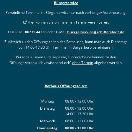
Bürgerservice
Persönliche Termine im Bürgerservice nur nach vorheriger Vereinbarung:
Hier können Sie online einen Termin vereinbaren.
ODER Tel.
06235 44333
oder E-Mail
buergerservice@schifferstadt.de
Zusätzlich zu den Öffnungszeiten des Rathauses, kann man auch Dienstags
von 14:00-17:30 Uhr Termine im Bürgerbüro vereinbaren.
Personalausweise, Reisepässe, Führerscheine können zu den
Öffnungszeiten auch „zwischendurch“
ohne Termin
abgeholt werden.
Rathaus Öffnungszeiten
Montag
08:00
-
12:00
Uhr
Von 08:00 bis 12:00 Uhr
Dienstag
08:00
-
12:00
Uhr
14:00
-
17:30
Von 08:00 bis 12:00 Uhr
Uhr
Von 14:00 bis 17:30 Uhr
Mittwoch
08:00
-
12:00
Uhr
Von 08:00 bis 12:00 Uhr
Donnerstag
08:00
-
12:00
Uhr