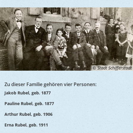
Ukraine
Bauen, S
Jugendtre
Partnerst
Klimasch
Stadtarch
Wir als A
Umweltsc
Ernst-Joh
Barrierefr
© Stadt Schifferstadt
Zu dieser Familie gehören vier Personen:
Jakob Rubel, geb. 1877
Pauline Rubel, geb. 1877
Arthur Rubel, geb. 1906
Erna Rubel, geb. 1911