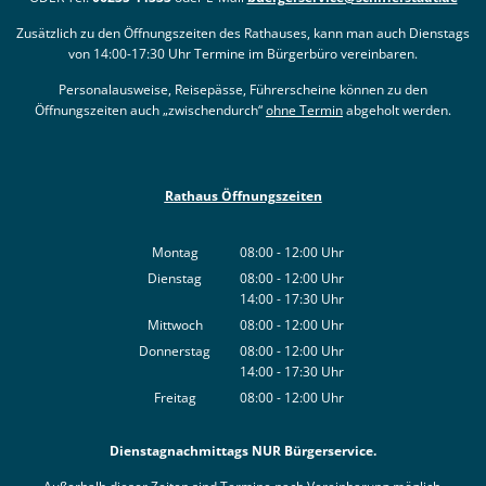
Zusätzlich zu den Öffnungszeiten des Rathauses, kann man auch Dienstags
von 14:00-17:30 Uhr Termine im Bürgerbüro vereinbaren.
Personalausweise, Reisepässe, Führerscheine können zu den
Öffnungszeiten auch „zwischendurch“
ohne Termin
abgeholt werden.
Rathaus Öffnungszeiten
Montag
08:00
-
12:00
Uhr
Von 08:00 bis 12:00 Uhr
Dienstag
08:00
-
12:00
Uhr
14:00
-
17:30
Von 08:00 bis 12:00 Uhr
Uhr
Von 14:00 bis 17:30 Uhr
Mittwoch
08:00
-
12:00
Uhr
Von 08:00 bis 12:00 Uhr
Donnerstag
08:00
-
12:00
Uhr
14:00
-
17:30
Von 08:00 bis 12:00 Uhr
Uhr
Von 14:00 bis 17:30 Uhr
Freitag
08:00
-
12:00
Uhr
Von 08:00 bis 12:00 Uhr
Dienstagnachmittags NUR Bürgerservice.