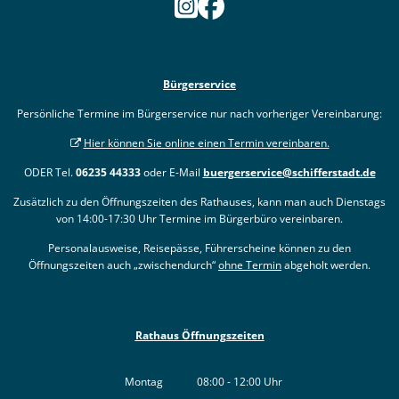
Bürgerservice
Persönliche Termine im Bürgerservice nur nach vorheriger Vereinbarung:
Hier können Sie online einen Termin vereinbaren.
ODER Tel.
06235 44333
oder E-Mail
buergerservice@schifferstadt.de
Zusätzlich zu den Öffnungszeiten des Rathauses, kann man auch Dienstags
von 14:00-17:30 Uhr Termine im Bürgerbüro vereinbaren.
Personalausweise, Reisepässe, Führerscheine können zu den
Öffnungszeiten auch „zwischendurch“
ohne Termin
abgeholt werden.
Rathaus Öffnungszeiten
Montag
08:00
-
12:00
Uhr
Von 08:00 bis 12:00 Uhr