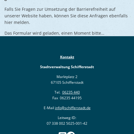
Ukraine
Bauen, S
Falls Sie Fragen zur Umsetzung der Barrierefreiheit auf
Jugendtre
Partnerst
unserer Website haben, können Sie diese Anfragen ebenfalls
Klimasch
Stadtarch
hier melden.
Wir als A
Umweltsc
Ernst-Joh
Das Formular wird geladen, einen Moment bitte…
Barrierefr
Kontakt
Stadtverwaltung Schifferstadt
Marktplatz 2
67105 Schifferstadt
Tel.
06235 440
Fax 06235 44195
E-Mail
info@schifferstadt.de
Leitweg-ID:
07 338 002 5025-001-42