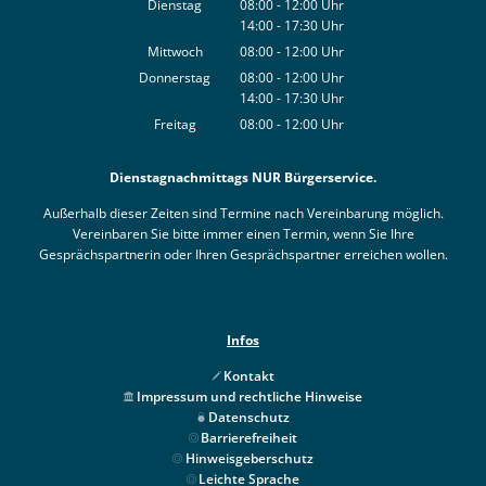
Dienstag
08:00
-
12:00
Uhr
14:00
-
17:30
Von 08:00 bis 12:00 Uhr
Uhr
Von 14:00 bis 17:30 Uhr
Mittwoch
08:00
-
12:00
Uhr
Von 08:00 bis 12:00 Uhr
Donnerstag
08:00
-
12:00
Uhr
14:00
-
17:30
Von 08:00 bis 12:00 Uhr
Uhr
Von 14:00 bis 17:30 Uhr
Freitag
08:00
-
12:00
Uhr
Von 08:00 bis 12:00 Uhr
Dienstagnachmittags NUR Bürgerservice.
Außerhalb dieser Zeiten sind Termine nach Vereinbarung möglich.
Vereinbaren Sie bitte immer einen Termin, wenn Sie Ihre
Gesprächspartnerin oder Ihren Gesprächspartner erreichen wollen.
Infos
Kontakt
Impressum und rechtliche Hinweise
Datenschutz
Barrierefreiheit
Hinweisgeberschutz
Leichte Sprache