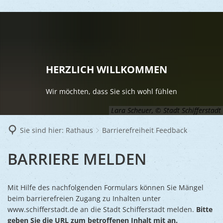
LEBEN
Vereine
RATHAUS
HERZLICH WILLKOMMEN
Gesundhei
BILDUNG
Aktuelles
Wir möchten, dass Sie sich wohl fühlen
Kinder u
KULTU
Bürgerdi
Lara Scheuer, © Stadt Schifferstadt
Senioren
Veranstal
Bürgerme
TOURISM
Sie sind hier:
Rathaus
Barrierefreiheit Feedback
Asylsuch
Kultur
Bürger- 
Mobilität
WIRTSCHA
BARRIEREFREIHEIT
BARRIERE MELDEN
Rund um S
Stadtbüc
BAUEN 
Politik
Märkte
FEEDBACK
UMWEL
Gastgebe
Schulen
Ausschre
Religiöse
Mit Hilfe des nachfolgenden Formulars können Sie Mängel
Stadtmar
beim barrierefreien Zugang zu Inhalten unter
Schiffers
Volkshoc
Stadtkuri
Friedhöfe
www.schifferstadt.de an die Stadt Schifferstadt melden.
Bitte
Wirtschaf
Goldener
geben Sie die URL zum betroffenen Inhalt mit an.
Musiksch
Wahlen