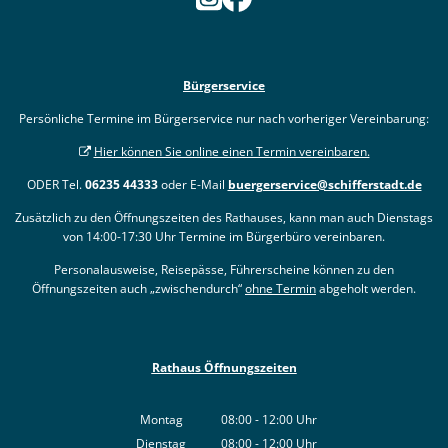
Bürgerservice
Persönliche Termine im Bürgerservice nur nach vorheriger Vereinbarung:
Hier können Sie online einen Termin vereinbaren.
ODER Tel.
06235 44333
oder E-Mail
buergerservice@schifferstadt.de
Zusätzlich zu den Öffnungszeiten des Rathauses, kann man auch Dienstags
von 14:00-17:30 Uhr Termine im Bürgerbüro vereinbaren.
Personalausweise, Reisepässe, Führerscheine können zu den
Öffnungszeiten auch „zwischendurch“
ohne Termin
abgeholt werden.
Rathaus Öffnungszeiten
Montag
08:00
-
12:00
Uhr
Von 08:00 bis 12:00 Uhr
Dienstag
08:00
-
12:00
Uhr