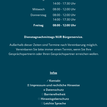
14:00
-
17:30
Von 08:00 bis 12:00 Uhr
Uhr
Von 14:00 bis 17:30 Uhr
Mittwoch
08:00
-
12:00
Uhr
Von 08:00 bis 12:00 Uhr
Donnerstag
08:00
-
12:00
Uhr
14:00
-
17:30
Von 08:00 bis 12:00 Uhr
Uhr
Von 14:00 bis 17:30 Uhr
Freitag
08:00
-
12:00
Uhr
Von 08:00 bis 12:00 Uhr
Dienstagnachmittags NUR Bürgerservice.
Außerhalb dieser Zeiten sind Termine nach Vereinbarung möglich.
Vereinbaren Sie bitte immer einen Termin, wenn Sie Ihre
Gesprächspartnerin oder Ihren Gesprächspartner erreichen wollen.
Infos
Kontakt
Impressum und rechtliche Hinweise
Datenschutz
Barrierefreiheit
Hinweisgeberschutz
Leichte Sprache