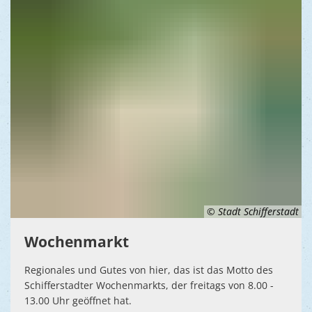
Ukraine
Bauen, S
Jugendtre
Partnerst
Klimasch
Stadtarch
Wir als A
Umweltsc
Ernst-Joh
Barrierefr
© Stadt Schifferstadt
Wochenmarkt
Regionales und Gutes von hier, das ist das Motto des
Schifferstadter Wochenmarkts, der freitags von 8.00 -
13.00 Uhr geöffnet hat.