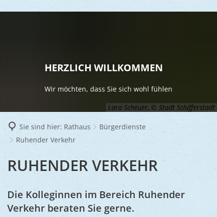
LEBEN
Vereine
RATHAUS
HERZLICH WILLKOMMEN
Gesundhei
BILDUNG
Aktuelles
Wir möchten, dass Sie sich wohl fühlen
Kinder u
KULTU
Bürgerdi
Lara Scheuer, © Stadt Schifferstadt
Senioren
Veranstal
Bürgerme
TOURISM
Sie sind hier:
Rathaus
Bürgerdienste
Asylsuch
Ruhender Verkehr
Kultur
Bürger- 
Mobilität
WIRTSCHA
Rund um S
Stadtbüc
RUHENDER
RUHENDER VERKEHR
BAUEN 
Politik
Märkte
UMWEL
Gastgebe
Schulen
Ausschre
VERKEHR
Religiöse
Stadtmar
Die Kolleginnen im Bereich Ruhender
Schiffers
Volkshoc
Stadtkuri
Friedhöfe
Verkehr beraten Sie gerne.
Wirtschaf
Goldener
Musiksch
Wahlen