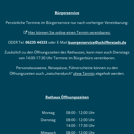
Bürgerservice
Persönliche Termine im Bürgerservice nur nach vorheriger Vereinbarung:
Hier können Sie online einen Termin vereinbaren.
ODER Tel.
06235 44333
oder E-Mail
buergerservice@schifferstadt.de
Zusätzlich zu den Öffnungszeiten des Rathauses, kann man auch Dienstags
von 14:00-17:30 Uhr Termine im Bürgerbüro vereinbaren.
Personalausweise, Reisepässe, Führerscheine können zu den
Öffnungszeiten auch „zwischendurch“
ohne Termin
abgeholt werden.
Rathaus Öffnungszeiten
Montag
08:00
-
12:00
Uhr
Von 08:00 bis 12:00 Uhr
Dienstag
08:00
-
12:00
Uhr
14:00
-
17:30
Von 08:00 bis 12:00 Uhr
Uhr
Von 14:00 bis 17:30 Uhr
Mittwoch
08:00
-
12:00
Uhr