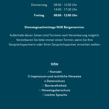
Von 08:00 bis 12:00 Uhr
Donnerstag
08:00
-
12:00
Uhr
14:00
-
17:30
Von 08:00 bis 12:00 Uhr
Uhr
Von 14:00 bis 17:30 Uhr
Freitag
08:00
-
12:00
Uhr
Von 08:00 bis 12:00 Uhr
Dienstagnachmittags NUR Bürgerservice.
Außerhalb dieser Zeiten sind Termine nach Vereinbarung möglich.
Vereinbaren Sie bitte immer einen Termin, wenn Sie Ihre
Gesprächspartnerin oder Ihren Gesprächspartner erreichen wollen.
Infos
Kontakt
Impressum und rechtliche Hinweise
Datenschutz
Barrierefreiheit
Hinweisgeberschutz
Leichte Sprache