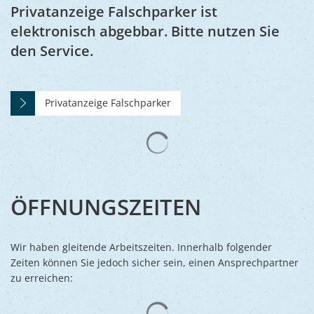
Ukraine
Privatanzeige Falschparker ist
Bauen, S
Jugendtre
Partnerst
elektronisch abgebbar. Bitte nutzen Sie
Klimasch
den Service.
Stadtarch
Wir als A
Umweltsc
Ernst-Joh
Barrierefr
Privatanzeige Falschparker
Suchergebnisse werden gelad
ÖFFNUNGSZEITEN
Wir haben gleitende Arbeitszeiten. Innerhalb folgender
Zeiten können Sie jedoch sicher sein, einen Ansprechpartner
zu erreichen:
Suchergebnisse werden gelad