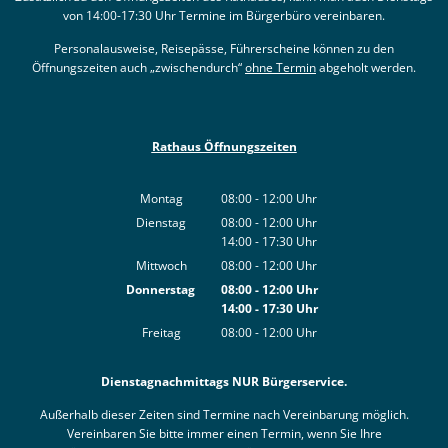
von 14:00-17:30 Uhr Termine im Bürgerbüro vereinbaren.
Personalausweise, Reisepässe, Führerscheine können zu den
Öffnungszeiten auch „zwischendurch“
ohne Termin
abgeholt werden.
Rathaus Öffnungszeiten
Montag
08:00
-
12:00
Uhr
Von 08:00 bis 12:00 Uhr
Dienstag
08:00
-
12:00
Uhr
14:00
-
17:30
Von 08:00 bis 12:00 Uhr
Uhr
Von 14:00 bis 17:30 Uhr
Mittwoch
08:00
-
12:00
Uhr
Von 08:00 bis 12:00 Uhr
Donnerstag
08:00
-
12:00
Uhr
14:00
-
17:30
Von 08:00 bis 12:00 Uhr
Uhr
Von 14:00 bis 17:30 Uhr
Freitag
08:00
-
12:00
Uhr
Von 08:00 bis 12:00 Uhr
Dienstagnachmittags NUR Bürgerservice.
Außerhalb dieser Zeiten sind Termine nach Vereinbarung möglich.
Vereinbaren Sie bitte immer einen Termin, wenn Sie Ihre