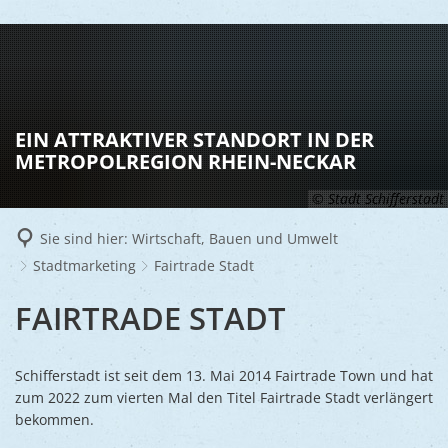
LEBEN
Vereine
BILDUNG 
EIN ATTRAKTIVER STANDORT IN DER
Gesundhei
METROPOLREGION RHEIN-NECKAR
Veranstal
Kinder u
TOURISM
© Stadt Schifferstadt
Kultur
Senioren
Sie sind hier:
Wirtschaft, Bauen und Umwelt
WIRTS
Rund um S
Stadtbüc
Asylsuch
Stadtmarketing
Fairtrade Stadt
Gastgebe
Schulen
Mobilität
FAIRTRADE
FAIRTRADE STADT
Stadtmar
Schiffers
Volkshoc
Märkte
STADT
Wirtschaf
Goldener
Musiksch
Schifferstadt ist seit dem 13. Mai 2014 Fairtrade Town und hat
Religiöse
zum 2022 zum vierten Mal den Titel Fairtrade Stadt verlängert
Bauen, S
Jugendtre
Friedhöfe
bekommen.
Klimasch
Stadtarch