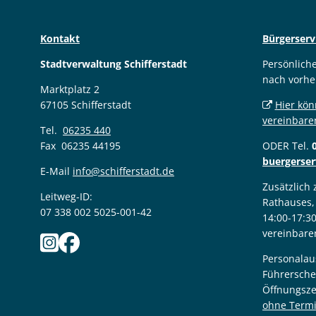
Kontakt
Bürgerserv
Stadtverwaltung Schifferstadt
Persönlich
nach vorhe
Marktplatz 2
67105 Schifferstadt
Hier kön
vereinbare
Tel.
06235 440
Fax 06235 44195
ODER Tel.
buergerser
E-Mail
info@schifferstadt.de
Zusätzlich
Leitweg-ID:
Rathauses,
07 338 002 5025-001-42
14:00-17:3
vereinbare
Personalau
Führersche
Öffnungsze
ohne Term