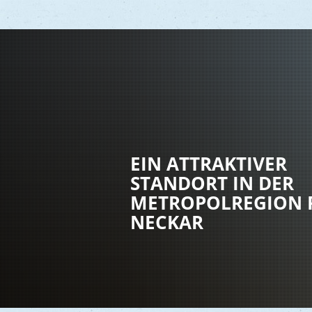
Vere
Gesu
EIN ATTRAKTIVER
Kind
STANDORT IN DER
Seni
METROPOLREGION 
Asyl
NECKAR
Mobi
Märk
Reli