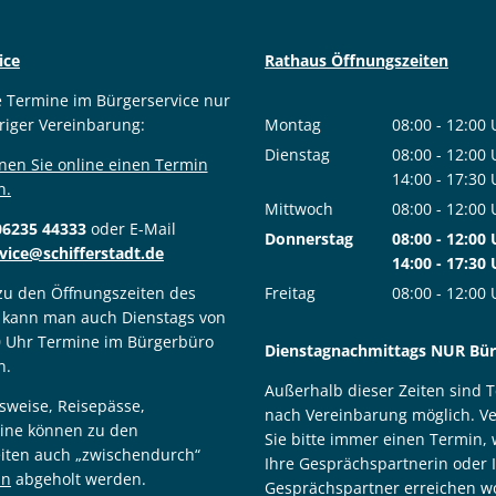
ice
Rathaus Öffnungszeiten
e Termine im Bürgerservice nur
riger Vereinbarung:
Montag
08:00
-
12:00
Von 08:00 bis
Dienstag
08:00
-
12:00
nen Sie online einen Termin
Von 08:00 bis
14:00
-
17:30
n.
Von 14:00 bis
Mittwoch
08:00
-
12:00
06235 44333
oder E-Mail
Von 08:00 bis
Donnerstag
08:00
-
12:00
vice@schifferstadt.de
Von 08:00 bis
14:00
-
17:30
Von 14:00 bis
 zu den Öffnungszeiten des
Freitag
08:00
-
12:00
 kann man auch Dienstags von
Von 08:00 bis
0 Uhr Termine im Bürgerbüro
Dienstagnachmittags NUR Bürg
n.
Außerhalb dieser Zeiten sind 
sweise, Reisepässe,
nach Vereinbarung möglich. V
ine können zu den
Sie bitte immer einen Termin,
iten auch „zwischendurch“
Ihre Gesprächspartnerin oder 
in
abgeholt werden.
Gesprächspartner erreichen wo