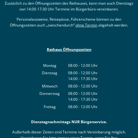
Zusätzlich zu den Öffnungszeiten des Rathauses, kann man auch Dienstags
von 14:00-17:30 Uhr Termine im Bürgerbüro vereinbaren.
Personalausweise, Reisepässe, Führerscheine können zu den
Öffnungszeiten auch „zwischendurch“
ohne Termin
abgeholt werden.
Rathaus Öffnungszeiten
Montag
08:00
-
12:00
Uhr
Von 08:00 bis 12:00 Uhr
Dienstag
08:00
-
12:00
Uhr
14:00
-
17:30
Von 08:00 bis 12:00 Uhr
Uhr
Von 14:00 bis 17:30 Uhr
Mittwoch
08:00
-
12:00
Uhr
Von 08:00 bis 12:00 Uhr
Donnerstag
08:00
-
12:00
Uhr
14:00
-
17:30
Von 08:00 bis 12:00 Uhr
Uhr
Von 14:00 bis 17:30 Uhr
Freitag
08:00
-
12:00
Uhr
Von 08:00 bis 12:00 Uhr
Dienstagnachmittags NUR Bürgerservice.
Außerhalb dieser Zeiten sind Termine nach Vereinbarung möglich.
Vereinbaren Sie bitte immer einen Termin, wenn Sie Ihre