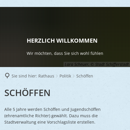
LEBEN
Vereine
RATHAUS
HERZLICH WILLKOMMEN
Gesundhei
BILDUNG
Aktuelles
Wir möchten, dass Sie sich wohl fühlen
Kinder u
KULTU
Bürgerdi
Lara Scheuer, © Stadt Schifferstadt
Senioren
Veranstal
Bürgerme
TOURISM
Sie sind hier:
Rathaus
Politik
Schöffen
Asylsuch
Kultur
Bürger- 
Mobilität
WIRTSCHA
SCHÖFFEN
SCHÖFFEN
Rund um S
Stadtbüc
BAUEN 
Politik
Märkte
UMWEL
Gastgebe
Schulen
Ausschre
Religiöse
Alle 5 Jahre werden Schöffen und Jugendschöffen
Stadtmar
(ehrenamtliche Richter) gewählt. Dazu muss die
Schiffers
Volkshoc
Stadtkuri
Friedhöfe
Stadtverwaltung eine Vorschlagsliste erstellen.
Wirtschaf
Goldener
Musiksch
Wahlen