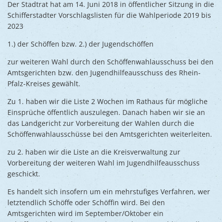
Ukraine
Der Stadtrat hat am 14. Juni 2018 in öffentlicher Sitzung in die
Bauen, S
Schifferstadter Vorschlagslisten für die Wahlperiode 2019 bis
Jugendtre
Partnerst
2023
Klimasch
Stadtarch
Wir als A
1.) der Schöffen bzw. 2.) der Jugendschöffen
Umweltsc
Ernst-Joh
Barrierefr
zur weiteren Wahl durch den Schöffenwahlausschuss bei den
Amtsgerichten bzw. den Jugendhilfeausschuss des Rhein-
Pfalz-Kreises gewählt.
Zu 1. haben wir die Liste 2 Wochen im Rathaus für mögliche
Einsprüche öffentlich auszulegen. Danach haben wir sie an
das Landgericht zur Vorbereitung der Wahlen durch die
Schöffenwahlausschüsse bei den Amtsgerichten weiterleiten.
zu 2. haben wir die Liste an die Kreisverwaltung zur
Vorbereitung der weiteren Wahl im Jugendhilfeausschuss
geschickt.
Es handelt sich insofern um ein mehrstufiges Verfahren, wer
letztendlich Schöffe oder Schöffin wird. Bei den
Amtsgerichten wird im September/Oktober ein