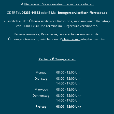
Hier können Sie online einen Termin vereinbaren.
ODER Tel.
06235 44333
oder E-Mail
buergerservice@schifferstadt.de
Zusätzlich zu den Öffnungszeiten des Rathauses, kann man auch Dienstags
von 14:00-17:30 Uhr Termine im Bürgerbüro vereinbaren.
Personalausweise, Reisepässe, Führerscheine können zu den
Öffnungszeiten auch „zwischendurch“
ohne Termin
abgeholt werden.
Rathaus Öffnungszeiten
Montag
08:00
-
12:00
Uhr
Von 08:00 bis 12:00 Uhr
Dienstag
08:00
-
12:00
Uhr
14:00
-
17:30
Von 08:00 bis 12:00 Uhr
Uhr
Von 14:00 bis 17:30 Uhr
Mittwoch
08:00
-
12:00
Uhr
Von 08:00 bis 12:00 Uhr
Donnerstag
08:00
-
12:00
Uhr
14:00
-
17:30
Von 08:00 bis 12:00 Uhr
Uhr
Von 14:00 bis 17:30 Uhr
Freitag
08:00
-
12:00
Uhr
Von 08:00 bis 12:00 Uhr