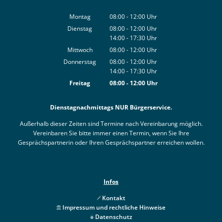
Montag
08:00
-
12:00
Uhr
Von 08:00 bis 12:00 Uhr
Dienstag
08:00
-
12:00
Uhr
14:00
-
17:30
Von 08:00 bis 12:00 Uhr
Uhr
Von 14:00 bis 17:30 Uhr
Mittwoch
08:00
-
12:00
Uhr
Von 08:00 bis 12:00 Uhr
Donnerstag
08:00
-
12:00
Uhr
14:00
-
17:30
Von 08:00 bis 12:00 Uhr
Uhr
Von 14:00 bis 17:30 Uhr
Freitag
08:00
-
12:00
Uhr
Von 08:00 bis 12:00 Uhr
Dienstagnachmittags NUR Bürgerservice.
Außerhalb dieser Zeiten sind Termine nach Vereinbarung möglich.
Vereinbaren Sie bitte immer einen Termin, wenn Sie Ihre
Gesprächspartnerin oder Ihren Gesprächspartner erreichen wollen.
Infos
Kontakt
Impressum und rechtliche Hinweise
Datenschutz