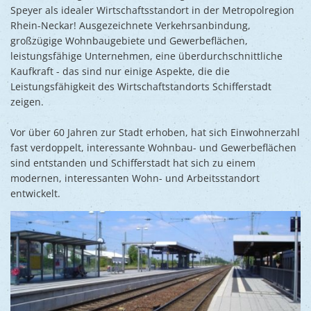
Ukraine
Speyer als idealer Wirtschaftsstandort in der Metropolregion
Bauen, S
Jugendtre
Rhein-Neckar! Ausgezeichnete Verkehrsanbindung,
Partnerst
großzügige Wohnbaugebiete und Gewerbeflächen,
Klimasch
Stadtarch
Wir als A
leistungsfähige Unternehmen, eine überdurchschnittliche
Umweltsc
Kaufkraft - das sind nur einige Aspekte, die die
Ernst-Joh
Barrierefr
Leistungsfähigkeit des Wirtschaftstandorts Schifferstadt
zeigen.
Vor über 60 Jahren zur Stadt erhoben, hat sich Einwohnerzahl
fast verdoppelt, interessante Wohnbau- und Gewerbeflächen
sind entstanden und Schifferstadt hat sich zu einem
modernen, interessanten Wohn- und Arbeitsstandort
entwickelt.