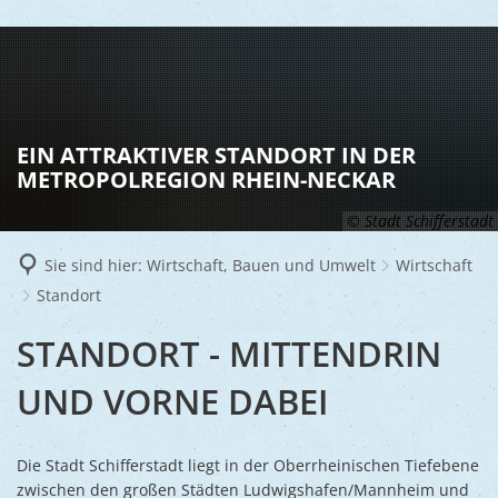
LEBEN
Vereine
RATHAUS
EIN ATTRAKTIVER STANDORT IN DER
Gesundhei
METROPOLREGION RHEIN-NECKAR
BILDUNG
Aktuelles
Kinder u
© Stadt Schifferstadt
KULTU
Bürgerdi
Senioren
Sie sind hier:
Wirtschaft, Bauen und Umwelt
Wirtschaft
Veranstal
Bürgerme
TOURISM
Asylsuch
Standort
Kultur
Bürger- 
Mobilität
WIRTSCHA
STANDORT
STANDORT - MITTENDRIN
Rund um S
Stadtbüc
BAUEN 
Politik
Märkte
UND VORNE DABEI
UMWEL
Gastgebe
Schulen
Ausschre
Religiöse
Stadtmar
Schiffers
Volkshoc
Stadtkuri
Friedhöfe
Die Stadt Schifferstadt liegt in der Oberrheinischen Tiefebene
Wirtschaf
Goldener
zwischen den großen Städten Ludwigshafen/Mannheim und
Musiksch
Wahlen