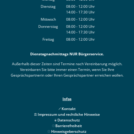
Von 08:00 bis 12:00 Uhr
Dienstag
08:00
-
12:00
Uhr
14:00
-
17:30
Von 08:00 bis 12:00 Uhr
Uhr
Von 14:00 bis 17:30 Uhr
Mittwoch
08:00
-
12:00
Uhr
Von 08:00 bis 12:00 Uhr
Donnerstag
08:00
-
12:00
Uhr
14:00
-
17:30
Von 08:00 bis 12:00 Uhr
Uhr
Von 14:00 bis 17:30 Uhr
Freitag
08:00
-
12:00
Uhr
Von 08:00 bis 12:00 Uhr
Dienstagnachmittags NUR Bürgerservice.
Außerhalb dieser Zeiten sind Termine nach Vereinbarung möglich.
Vereinbaren Sie bitte immer einen Termin, wenn Sie Ihre
Gesprächspartnerin oder Ihren Gesprächspartner erreichen wollen.
Infos
Kontakt
Impressum und rechtliche Hinweise
Datenschutz
Barrierefreiheit
Hinweisgeberschutz