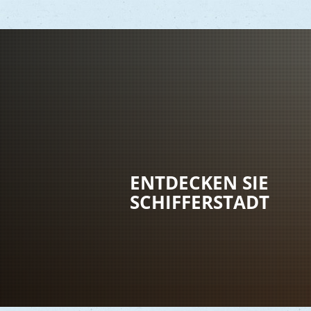
Vere
Gesu
Kind
ENTDECKEN SIE
Seni
SCHIFFERSTADT
Asyl
Mobi
Märk
Reli