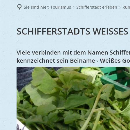
Frie
Sie sind hier:
Tourismus
Schifferstadt erleben
Run
Ukra
RUND
SCHIFFERSTADTS WEISSES 
UM
Viele verbinden mit dem Namen Schiffe
DEN
kennzeichnet sein Beiname - Weißes Go
RETTICH