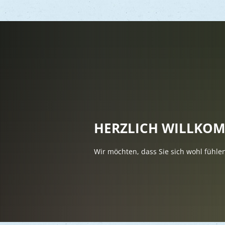
Vere
Gesu
Kind
HERZLICH WILLKO
Seni
Wir möchten, dass Sie sich wohl fühle
Asyl
Mobi
Märk
Reli