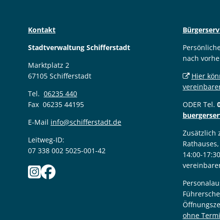
Kontakt
Bürgerserv
Stadtverwaltung Schifferstadt
Persönlich
nach vorhe
Marktplatz 2
67105 Schifferstadt
Hier kön
vereinbare
Tel.
06235 440
Fax 06235 44195
ODER Tel.
buergerser
E-Mail
info@schifferstadt.de
Zusätzlich
Leitweg-ID:
Rathauses,
07 338 002 5025-001-42
14:00-17:3
vereinbare
Personalau
Führersche
Öffnungsze
ohne Term