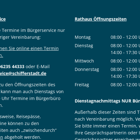
ice
Rathaus Öffnungszeiten
e Termine im Bürgerservice nur
riger Vereinbarung:
Montag
08:00
-
12:00
Von 08:00 bis
Dienstag
08:00
-
12:00
nen Sie online einen Termin
Von 08:00 bis
14:00
-
17:30
n.
Von 14:00 bis
Mittwoch
08:00
-
12:00
06235 44333
oder E-Mail
Von 08:00 bis
Donnerstag
08:00
-
12:00
vice@schifferstadt.de
Von 08:00 bis
14:00
-
17:30
Von 14:00 bis
 zu den Öffnungszeiten des
Freitag
08:00
-
12:00
 kann man auch Dienstags von
Von 08:00 bis
0 Uhr Termine im Bürgerbüro
Dienstagnachmittags NUR Bürg
n.
Außerhalb dieser Zeiten sind 
sweise, Reisepässe,
nach Vereinbarung möglich. V
ine können zu den
Sie bitte immer einen Termin,
iten auch „zwischendurch“
Ihre Gesprächspartnerin oder 
in
abgeholt werden.
Gesprächspartner erreichen wo