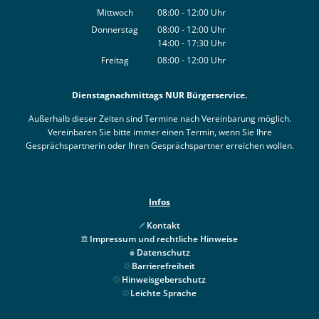
Von 14:00 bis 17:30 Uhr
Mittwoch
08:00
-
12:00
Uhr
Von 08:00 bis 12:00 Uhr
Donnerstag
08:00
-
12:00
Uhr
14:00
-
17:30
Von 08:00 bis 12:00 Uhr
Uhr
Von 14:00 bis 17:30 Uhr
Freitag
08:00
-
12:00
Uhr
Von 08:00 bis 12:00 Uhr
Dienstagnachmittags NUR Bürgerservice.
Außerhalb dieser Zeiten sind Termine nach Vereinbarung möglich.
Vereinbaren Sie bitte immer einen Termin, wenn Sie Ihre
Gesprächspartnerin oder Ihren Gesprächspartner erreichen wollen.
Infos
Kontakt
Impressum und rechtliche Hinweise
Datenschutz
Barrierefreiheit
Hinweisgeberschutz
Leichte Sprache