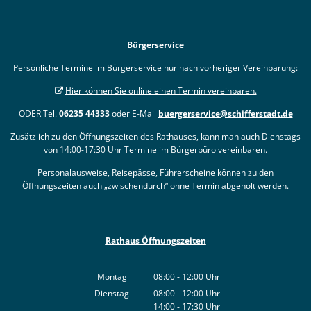
Bürgerservice
Persönliche Termine im Bürgerservice nur nach vorheriger Vereinbarung:
Hier können Sie online einen Termin vereinbaren.
ODER Tel.
06235 44333
oder E-Mail
buergerservice@schifferstadt.de
Zusätzlich zu den Öffnungszeiten des Rathauses, kann man auch Dienstags
von 14:00-17:30 Uhr Termine im Bürgerbüro vereinbaren.
Personalausweise, Reisepässe, Führerscheine können zu den
Öffnungszeiten auch „zwischendurch“
ohne Termin
abgeholt werden.
Rathaus Öffnungszeiten
Montag
08:00
-
12:00
Uhr
Von 08:00 bis 12:00 Uhr
Dienstag
08:00
-
12:00
Uhr
14:00
-
17:30
Von 08:00 bis 12:00 Uhr
Uhr