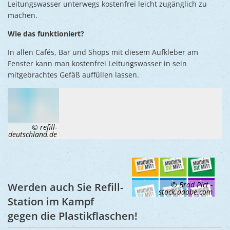
Ukraine
Leitungswasser unterwegs kostenfrei leicht zugänglich zu
Bauen, S
machen.
Jugendtre
Partnerst
Klimasch
Wie das funktioniert?
Stadtarch
Wir als A
Umweltsc
In allen Cafés, Bar und Shops mit diesem Aufkleber am
Ernst-Joh
Barrierefr
Fenster kann man kostenfrei Leitungswasser in sein
mitgebrachtes Gefäß auffüllen lassen.
© refill-
deutschland.de
© Brad Pict -
Werden auch Sie Refill-
stock.adobe.com
Station im Kampf
gegen die Plastikflaschen!