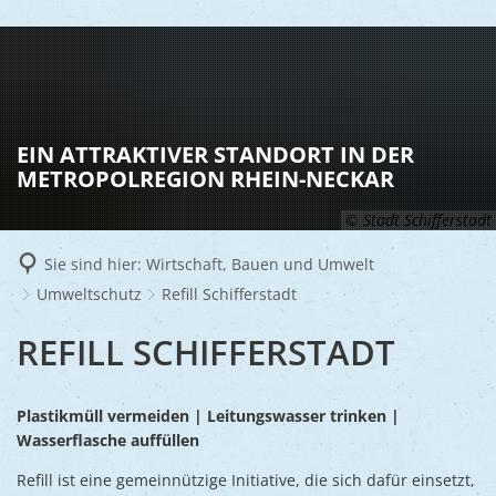
LEBEN
Vereine
RATHAUS
EIN ATTRAKTIVER STANDORT IN DER
Gesundhei
METROPOLREGION RHEIN-NECKAR
BILDUNG
Aktuelles
Kinder u
© Stadt Schifferstadt
KULTU
Bürgerdi
Senioren
Sie sind hier:
Wirtschaft, Bauen und Umwelt
Veranstal
Bürgerme
TOURISM
Asylsuch
Umweltschutz
Refill Schifferstadt
Kultur
Bürger- 
Mobilität
WIRTSCHA
REFILL
REFILL SCHIFFERSTADT
Rund um S
Stadtbüc
BAUEN 
Politik
Märkte
SCHIFFERSTADT
UMWEL
Gastgebe
Schulen
Ausschre
Plastikmüll vermeiden | Leitungswasser trinken |
Religiöse
Stadtmar
Wasserflasche auffüllen
Schiffers
Volkshoc
Stadtkuri
Friedhöfe
Refill ist eine gemeinnützige Initiative, die sich dafür einsetzt,
Wirtschaf
Goldener
Musiksch
Wahlen