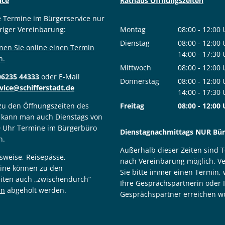
ice
Rathaus Öffnungszeiten
e Termine im Bürgerservice nur
riger Vereinbarung:
Montag
08:00
-
12:00
Von 08:00 bis
Dienstag
08:00
-
12:00
nen Sie online einen Termin
Von 08:00 bis
14:00
-
17:30
n.
Von 14:00 bis
Mittwoch
08:00
-
12:00
06235 44333
oder E-Mail
Von 08:00 bis
Donnerstag
08:00
-
12:00
vice@schifferstadt.de
Von 08:00 bis
14:00
-
17:30
Von 14:00 bis
 zu den Öffnungszeiten des
Freitag
08:00
-
12:00
 kann man auch Dienstags von
Von 08:00 bis
0 Uhr Termine im Bürgerbüro
Dienstagnachmittags NUR Bürg
n.
Außerhalb dieser Zeiten sind 
sweise, Reisepässe,
nach Vereinbarung möglich. V
ine können zu den
Sie bitte immer einen Termin,
iten auch „zwischendurch“
Ihre Gesprächspartnerin oder 
in
abgeholt werden.
Gesprächspartner erreichen wo