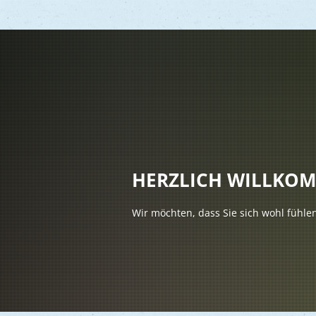
Vere
Gesu
Kind
HERZLICH WILLKO
Seni
Wir möchten, dass Sie sich wohl fühle
Asyl
Mobi
Märk
Reli