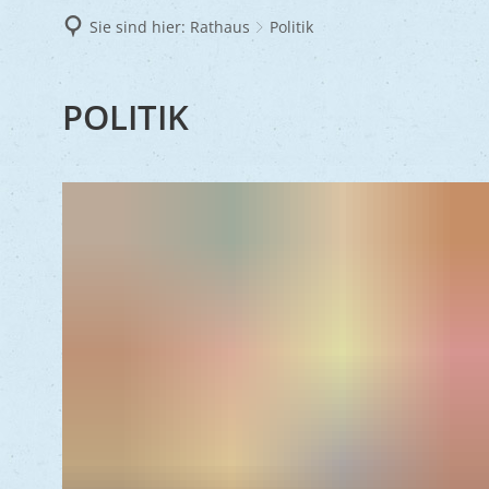
Frie
Sie sind hier:
Rathaus
Politik
Ukra
POLITIK
POLITIK