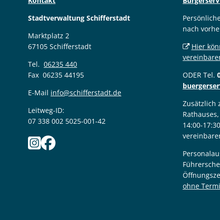
Kontakt
Bürgerserv
Stadtverwaltung Schifferstadt
Persönlich
nach vorhe
Marktplatz 2
67105 Schifferstadt
Hier kön
vereinbare
Tel.
06235 440
Fax 06235 44195
ODER Tel.
buergerser
E-Mail
info@schifferstadt.de
Zusätzlich
Leitweg-ID:
Rathauses,
07 338 002 5025-001-42
14:00-17:3
vereinbare
Personalau
Führersche
Öffnungsze
ohne Term