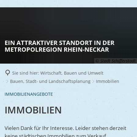
LEBEN
Vereine
RATHAUS
EIN ATTRAKTIVER STANDORT IN DER
Gesundhei
METROPOLREGION RHEIN-NECKAR
BILDUNG
Aktuelles
Kinder u
© Stadt Schifferstadt
KULTU
Bürgerdi
Senioren
Sie sind hier:
Wirtschaft, Bauen und Umwelt
Veranstal
Bürgerme
TOURISM
Asylsuch
Bauen, Stadt- und Landschaftsplanung
Immobilien
Kultur
Bürger- 
Mobilität
WIRTSCHA
IMMOBILIENANGEBOTE
Rund um S
Stadtbüc
BAUEN 
Politik
Märkte
IMMOBILIEN
UMWEL
Gastgebe
Schulen
Ausschre
Religiöse
Stadtmar
Schiffers
Volkshoc
Stadtkuri
Friedhöfe
Vielen Dank für Ihr Interesse. Leider stehen derzeit
Wirtschaf
Goldener
keine städtischen Immobilien zum Verkauf.
Musiksch
Wahlen