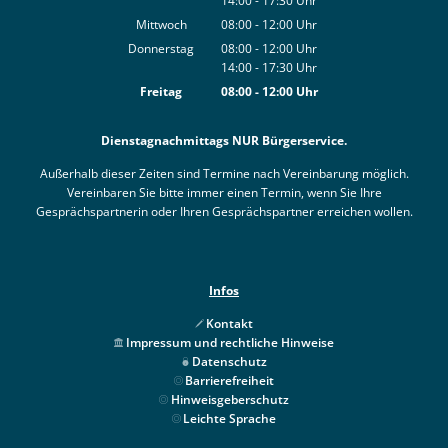
14:00
-
17:30
Von 08:00 bis 12:00 Uhr
Uhr
Von 14:00 bis 17:30 Uhr
Mittwoch
08:00
-
12:00
Uhr
Von 08:00 bis 12:00 Uhr
Donnerstag
08:00
-
12:00
Uhr
14:00
-
17:30
Von 08:00 bis 12:00 Uhr
Uhr
Von 14:00 bis 17:30 Uhr
Freitag
08:00
-
12:00
Uhr
Von 08:00 bis 12:00 Uhr
Dienstagnachmittags NUR Bürgerservice.
Außerhalb dieser Zeiten sind Termine nach Vereinbarung möglich.
Vereinbaren Sie bitte immer einen Termin, wenn Sie Ihre
Gesprächspartnerin oder Ihren Gesprächspartner erreichen wollen.
Infos
Kontakt
Impressum und rechtliche Hinweise
Datenschutz
Barrierefreiheit
Hinweisgeberschutz
Leichte Sprache