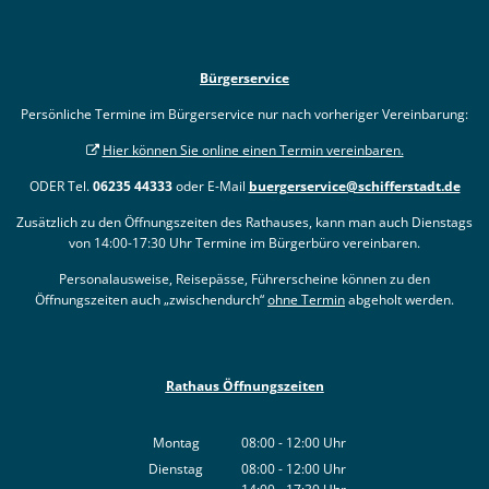
Bürgerservice
Persönliche Termine im Bürgerservice nur nach vorheriger Vereinbarung:
Hier können Sie online einen Termin vereinbaren.
ODER Tel.
06235 44333
oder E-Mail
buergerservice@schifferstadt.de
Zusätzlich zu den Öffnungszeiten des Rathauses, kann man auch Dienstags
von 14:00-17:30 Uhr Termine im Bürgerbüro vereinbaren.
Personalausweise, Reisepässe, Führerscheine können zu den
Öffnungszeiten auch „zwischendurch“
ohne Termin
abgeholt werden.
Rathaus Öffnungszeiten
Montag
08:00
-
12:00
Uhr
Von 08:00 bis 12:00 Uhr
Dienstag
08:00
-
12:00
Uhr