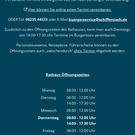
Hier können Sie online einen Termin vereinbaren.
ODER Tel.
06235 44333
oder E-Mail
buergerservice@schifferstadt.de
Zusätzlich zu den Öffnungszeiten des Rathauses, kann man auch Dienstags
von 14:00-17:30 Uhr Termine im Bürgerbüro vereinbaren.
Personalausweise, Reisepässe, Führerscheine können zu den
Öffnungszeiten auch „zwischendurch“
ohne Termin
abgeholt werden.
Rathaus Öffnungszeiten
Montag
08:00
-
12:00
Uhr
Von 08:00 bis 12:00 Uhr
Dienstag
08:00
-
12:00
Uhr
14:00
-
17:30
Von 08:00 bis 12:00 Uhr
Uhr
Von 14:00 bis 17:30 Uhr
Mittwoch
08:00
-
12:00
Uhr
Von 08:00 bis 12:00 Uhr
Donnerstag
08:00
-
12:00
Uhr
14:00
-
17:30
Von 08:00 bis 12:00 Uhr
Uhr
Von 14:00 bis 17:30 Uhr
Freitag
08:00
-
12:00
Uhr