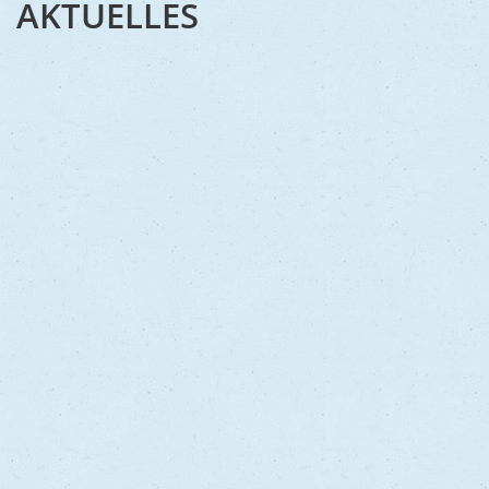
AKTUELLES
Schifferstadt - ein
Kleinod in der Toskana
Deutschlands
MEHR