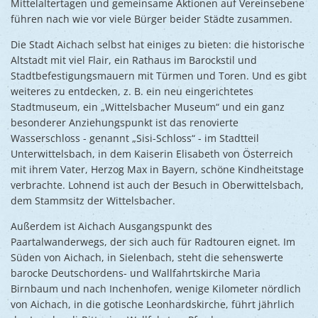
Mittelaltertagen und gemeinsame Aktionen auf Vereinsebene
führen nach wie vor viele Bürger beider Städte zusammen.
Die Stadt Aichach selbst hat einiges zu bieten: die historische
Altstadt mit viel Flair, ein Rathaus im Barockstil und
Stadtbefestigungsmauern mit Türmen und Toren. Und es gibt
weiteres zu entdecken, z. B. ein neu eingerichtetes
Stadtmuseum, ein „Wittelsbacher Museum“ und ein ganz
besonderer Anziehungspunkt ist das renovierte
Wasserschloss - genannt „Sisi-Schloss“ - im Stadtteil
Unterwittelsbach, in dem Kaiserin Elisabeth von Österreich
mit ihrem Vater, Herzog Max in Bayern, schöne Kindheitstage
verbrachte. Lohnend ist auch der Besuch in Oberwittelsbach,
dem Stammsitz der Wittelsbacher.
Außerdem ist Aichach Ausgangspunkt des
Paartalwanderwegs, der sich auch für Radtouren eignet. Im
Süden von Aichach, in Sielenbach, steht die sehenswerte
barocke Deutschordens- und Wallfahrtskirche Maria
Birnbaum und nach Inchenhofen, wenige Kilometer nördlich
von Aichach, in die gotische Leonhardskirche, führt jährlich