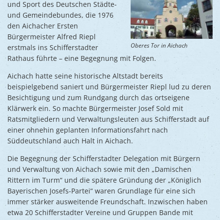
Ukraine
und Sport des Deutschen Städte-
Bauen, S
und Gemeindebundes, die 1976
Jugendtre
Partnerst
den Aichacher Ersten
Klimasch
Stadtarch
Bürgermeister Alfred Riepl
Wir als A
Oberes Tor in Aichach
erstmals ins Schifferstadter
Umweltsc
Ernst-Joh
Barrierefr
Rathaus führte – eine Begegnung mit Folgen.
Aichach hatte seine historische Altstadt bereits
beispielgebend saniert und Bürgermeister Riepl lud zu deren
Besichtigung und zum Rundgang durch das ortseigene
Klärwerk ein. So machte Bürgermeister Josef Sold mit
Ratsmitgliedern und Verwaltungsleuten aus Schifferstadt auf
einer ohnehin geplanten Informationsfahrt nach
Süddeutschland auch Halt in Aichach.
Die Begegnung der Schifferstadter Delegation mit Bürgern
und Verwaltung von Aichach sowie mit den „Damischen
Rittern im Turm“ und die spätere Gründung der „Königlich
Bayerischen Josefs-Partei“ waren Grundlage für eine sich
immer stärker ausweitende Freundschaft. Inzwischen haben
etwa 20 Schifferstadter Vereine und Gruppen Bande mit