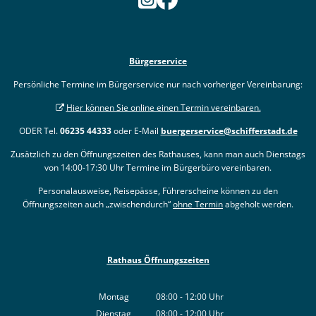
Bürgerservice
Persönliche Termine im Bürgerservice nur nach vorheriger Vereinbarung:
Hier können Sie online einen Termin vereinbaren.
ODER Tel.
06235 44333
oder E-Mail
buergerservice@schifferstadt.de
Zusätzlich zu den Öffnungszeiten des Rathauses, kann man auch Dienstags
von 14:00-17:30 Uhr Termine im Bürgerbüro vereinbaren.
Personalausweise, Reisepässe, Führerscheine können zu den
Öffnungszeiten auch „zwischendurch“
ohne Termin
abgeholt werden.
Rathaus Öffnungszeiten
Montag
08:00
-
12:00
Uhr
Von 08:00 bis 12:00 Uhr
Dienstag
08:00
-
12:00
Uhr