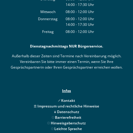
14:00
-
17:30
Von 08:00 bis 12:00 Uhr
Uhr
Von 14:00 bis 17:30 Uhr
Mittwoch
08:00
-
12:00
Uhr
Von 08:00 bis 12:00 Uhr
Donnerstag
08:00
-
12:00
Uhr
14:00
-
17:30
Von 08:00 bis 12:00 Uhr
Uhr
Von 14:00 bis 17:30 Uhr
Freitag
08:00
-
12:00
Uhr
Von 08:00 bis 12:00 Uhr
Dienstagnachmittags NUR Bürgerservice.
Außerhalb dieser Zeiten sind Termine nach Vereinbarung möglich.
Vereinbaren Sie bitte immer einen Termin, wenn Sie Ihre
Gesprächspartnerin oder Ihren Gesprächspartner erreichen wollen.
Infos
Kontakt
Impressum und rechtliche Hinweise
Datenschutz
Barrierefreiheit
Hinweisgeberschutz
Leichte Sprache