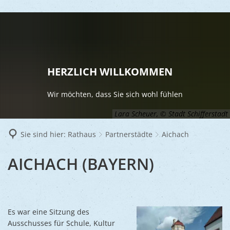
LEBEN
Vereine
RATHAUS
HERZLICH WILLKOMMEN
Gesundhei
BILDUNG
Aktuelles
Wir möchten, dass Sie sich wohl fühlen
Kinder u
KULTU
Bürgerdi
Lara Scheuer, © Stadt Schifferstadt
Senioren
Veranstal
Bürgerme
TOURISM
Sie sind hier:
Rathaus
Partnerstädte
Aichach
Asylsuch
Kultur
Bürger- 
Mobilität
WIRTSCHA
AICHACH
AICHACH (BAYERN)
Rund um S
Stadtbüc
BAUEN 
Politik
Märkte
UMWEL
Gastgebe
Schulen
Ausschre
Religiöse
Stadtmar
Schiffers
Volkshoc
Stadtkuri
Es war eine Sitzung des
Friedhöfe
Wirtschaf
Ausschusses für Schule, Kultur
Goldener
Musiksch
Wahlen