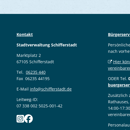
Kontakt
Bürgerserv
Stadtverwaltung Schifferstadt
Persönlich
nach vorhe
Marktplatz 2
67105 Schifferstadt
Hier kön
vereinbare
Tel.
06235 440
Fax 06235 44195
ODER Tel.
buergerser
E-Mail
info@schifferstadt.de
Zusätzlich
Leitweg-ID:
Rathauses,
07 338 002 5025-001-42
14:00-17:3
vereinbare
Personalau