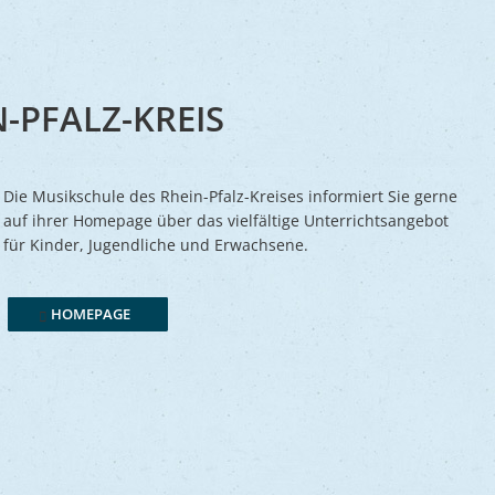
Frühlingsmarkt
Glaubensgemeinschaften
Jüdischer Friedhof
A
dhöfe
Partnerstädte
Ernst-Johann-Lite
Zucht- und Tierschutz
R
Umweltschu
Laden
Kunsthandwerkermarkt
Waldfriedhof
F
A
ine
Wir als Arbeitgeber
R
L
A
S
Barrierefreiheit
-PFALZ-KREIS
S
S
Die Musikschule des Rhein-Pfalz-Kreises informiert Sie gerne
S
auf ihrer Homepage über das vielfältige Unterrichtsangebot
für Kinder, Jugendliche und Erwachsene.
V
V
HOMEPAGE
V
B