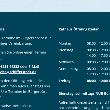
ice
Rathaus Öffnungszeiten
e Termine im Bürgerservice nur
riger Vereinbarung:
Montag
08:00
-
12:00
Von 08:00 bis
Dienstag
08:00
-
12:00
nen Sie online einen Termin
Von 08:00 bis
14:00
-
17:30
n.
Von 14:00 bis
Mittwoch
08:00
-
12:00
06235 44333
oder E-Mail
Von 08:00 bis
Donnerstag
08:00
-
12:00
vice@schifferstadt.de
Von 08:00 bis
14:00
-
17:30
Von 14:00 bis
 zu den Öffnungszeiten des
Freitag
08:00
-
12:00
 kann man auch Dienstags von
Von 08:00 bis
0 Uhr Termine im Bürgerbüro
Dienstagnachmittags NUR Bürg
n.
Außerhalb dieser Zeiten sind 
sweise, Reisepässe,
nach Vereinbarung möglich. V