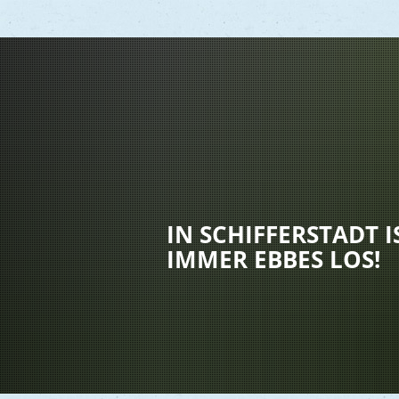
Vere
Gesu
Kind
IN SCHIFFERSTADT I
Seni
IMMER EBBES LOS!
Asyl
Mobi
Märk
Reli