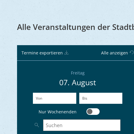
Alle Veranstaltungen der Stadt
Termine exportieren
Alle anzeigen
Freitag
07. August
Von
(Beginndatum eingeben)
Bis
(Enddatum eingeben)
Nur Wochenenden
Nur Wochenenden