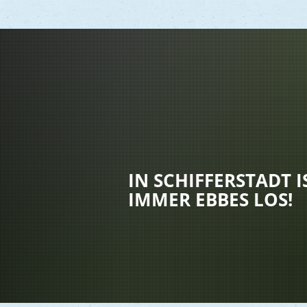
Vere
Gesu
Kind
IN SCHIFFERSTADT I
Seni
IMMER EBBES LOS!
Asyl
Mobi
Märk
Reli