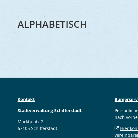
ALPHABETISCH
Kontakt
Bürgerserv
Stadtverwaltung Schifferstadt
Persönlich
nach vorhe
Marktplatz 2
67105 Schifferstadt
Hier kön
vereinbare