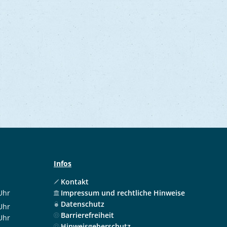
Infos
Kontakt
Uhr
Impressum und rechtliche Hinweise
 12:00 Uhr
Datenschutz
Uhr
Barrierefreiheit
 12:00 Uhr
Uhr
Hinweisgeberschutz