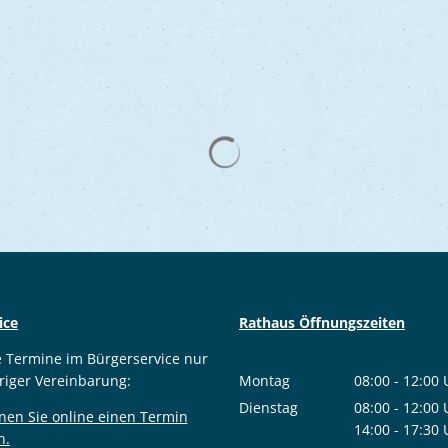
ice
Rathaus Öffnungszeiten
e Termine im Bürgerservice nur
riger Vereinbarung:
Montag
08:00
-
12:00
Von 08:00 bis
Dienstag
08:00
-
12:00
nen Sie online einen Termin
Von 08:00 bis
14:00
-
17:30
n.