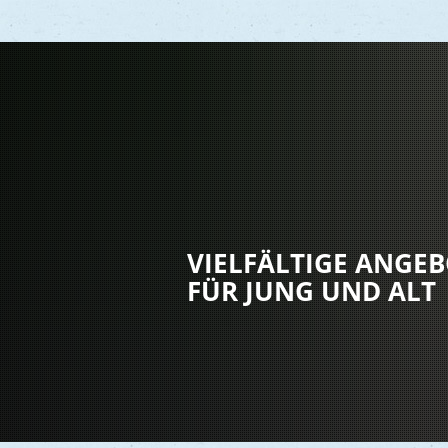
Vere
Gesu
Kind
VIELFÄLTIGE ANGE
Seni
FÜR JUNG UND ALT
Asyl
Mobi
Märk
Reli