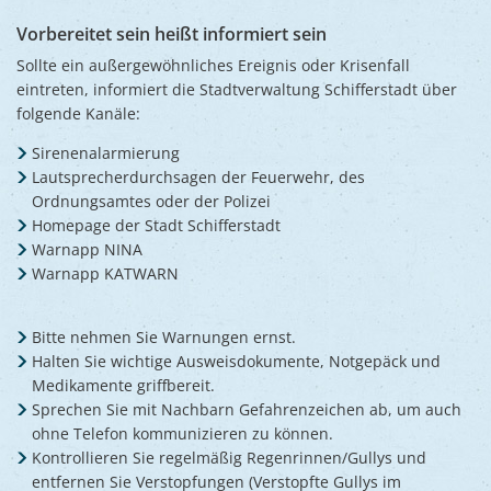
Ukraine
Bauen, S
Vorbereitet sein heißt informiert sein
Jugendtre
Partnerst
Sollte ein außergewöhnliches Ereignis oder Krisenfall
Klimasch
Stadtarch
Wir als A
eintreten, informiert die Stadtverwaltung Schifferstadt über
Umweltsc
folgende Kanäle:
Ernst-Joh
Barrierefr
Sirenenalarmierung
Lautsprecherdurchsagen der Feuerwehr, des
Ordnungsamtes oder der Polizei
Homepage der Stadt Schifferstadt
Warnapp NINA
Warnapp KATWARN
Bitte nehmen Sie Warnungen ernst.
Halten Sie wichtige Ausweisdokumente, Notgepäck und
Medikamente griffbereit.
Sprechen Sie mit Nachbarn Gefahrenzeichen ab, um auch
ohne Telefon kommunizieren zu können.
Kontrollieren Sie regelmäßig Regenrinnen/Gullys und
entfernen Sie Verstopfungen (Verstopfte Gullys im