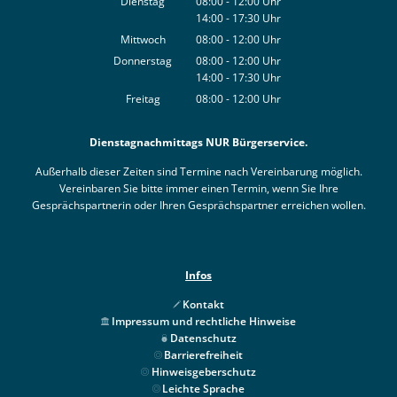
Dienstag
08:00
-
12:00
Uhr
14:00
-
17:30
Von 08:00 bis 12:00 Uhr
Uhr
Von 14:00 bis 17:30 Uhr
Mittwoch
08:00
-
12:00
Uhr
Von 08:00 bis 12:00 Uhr
Donnerstag
08:00
-
12:00
Uhr
14:00
-
17:30
Von 08:00 bis 12:00 Uhr
Uhr
Von 14:00 bis 17:30 Uhr
Freitag
08:00
-
12:00
Uhr
Von 08:00 bis 12:00 Uhr
Dienstagnachmittags NUR Bürgerservice.
Außerhalb dieser Zeiten sind Termine nach Vereinbarung möglich.
Vereinbaren Sie bitte immer einen Termin, wenn Sie Ihre
Gesprächspartnerin oder Ihren Gesprächspartner erreichen wollen.
Infos
Kontakt
Impressum und rechtliche Hinweise
Datenschutz
Barrierefreiheit
Hinweisgeberschutz
Leichte Sprache