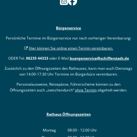
Bürgerservice
Persönliche Termine im Bürgerservice nur nach vorheriger Vereinbarung:
Hier können Sie online einen Termin vereinbaren.
ODER Tel.
06235 44333
oder E-Mail
buergerservice@schifferstadt.de
Zusätzlich zu den Öffnungszeiten des Rathauses, kann man auch Dienstags
von 14:00-17:30 Uhr Termine im Bürgerbüro vereinbaren.
Personalausweise, Reisepässe, Führerscheine können zu den
Öffnungszeiten auch „zwischendurch“
ohne Termin
abgeholt werden.
Rathaus Öffnungszeiten
Montag
08:00
-
12:00
Uhr
Von 08:00 bis 12:00 Uhr