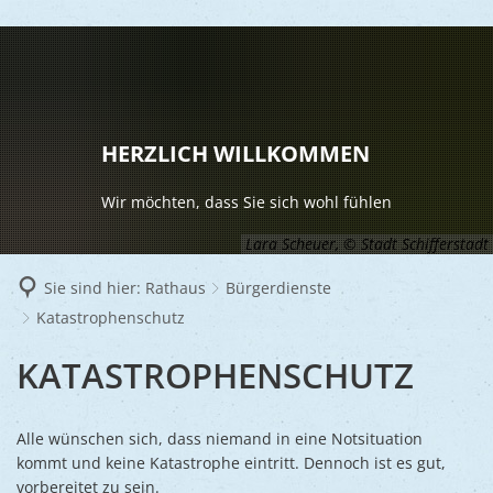
LEBEN
Vereine
RATHAUS
HERZLICH WILLKOMMEN
Gesundhei
BILDUNG
Aktuelles
Wir möchten, dass Sie sich wohl fühlen
Kinder u
KULTU
Bürgerdi
Lara Scheuer, © Stadt Schifferstadt
Senioren
Veranstal
Bürgerme
TOURISM
Sie sind hier:
Rathaus
Bürgerdienste
Asylsuch
Katastrophenschutz
Kultur
Bürger- 
Mobilität
WIRTSCHA
Rund um S
Stadtbüc
KATASTROPHENSCHUTZ
BAUEN 
Politik
Märkte
UMWEL
Gastgebe
Schulen
Ausschre
Religiöse
Stadtmar
Alle wünschen sich, dass niemand in eine Notsituation
Schiffers
Volkshoc
Stadtkuri
Friedhöfe
kommt und keine Katastrophe eintritt. Dennoch ist es gut,
Wirtschaf
Goldener
vorbereitet zu sein.
Musiksch
Wahlen