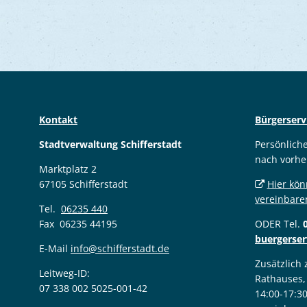
Kontakt
Bürgerserv
Stadtverwaltung Schifferstadt
Persönlich
nach vorhe
Marktplatz 2
67105 Schifferstadt
Hier kön
vereinbare
Tel.
06235 440
Fax 06235 44195
ODER Tel.
buergerser
E-Mail
info@schifferstadt.de
Zusätzlich
Leitweg-ID:
Rathauses,
07 338 002 5025-001-42
14:00-17:3