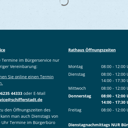
ice
Rathaus Öffnungszeiten
e Termine im Bürgerservice nur
riger Vereinbarung:
Montag
08:00
-
12:00
Von 08:00 bis
Dienstag
08:00
-
12:00
nen Sie online einen Termin
Von 08:00 bis
14:00
-
17:30
n.
Von 14:00 bis
Mittwoch
08:00
-
12:00
06235 44333
oder E-Mail
Von 08:00 bis
Donnerstag
08:00
-
12:00
vice@schifferstadt.de
Von 08:00 bis
14:00
-
17:30
Von 14:00 bis
 zu den Öffnungszeiten des
Freitag
08:00
-
12:00
 kann man auch Dienstags von
Von 08:00 bis
0 Uhr Termine im Bürgerbüro
Dienstagnachmittags NUR Bürg