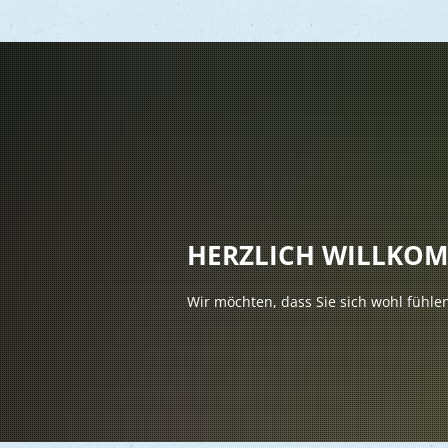
Vere
Gesu
Kind
HERZLICH WILLKO
Seni
Wir möchten, dass Sie sich wohl fühle
Asyl
Mobi
Märk
Reli