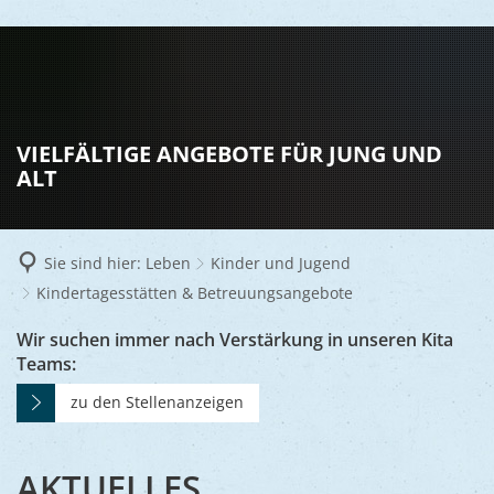
LEBEN
Vereine
RATHAUS
VIELFÄLTIGE ANGEBOTE FÜR JUNG UND
Gesundhei
ALT
BILDUNG
Aktuelles
Kinder u
KULTU
Bürgerdi
Senioren
Sie sind hier:
Leben
Kinder und Jugend
Veranstal
Bürgerme
TOURISM
Asylsuch
Kindertagesstätten & Betreuungsangebote
Kultur
Bürger- 
Mobilität
WIRTSCHA
KINDERTAGESSTÄTTEN
Wir suchen immer nach Verstärkung in unseren Kita
Rund um S
Teams:
Stadtbüc
BAUEN 
Politik
Märkte
&
UMWEL
Gastgebe
zu den Stellenanzeigen
Schulen
Ausschre
Religiöse
BETREUUNGSANGEBOTE
Stadtmar
Schiffers
Volkshoc
Stadtkuri
Friedhöfe
AKTUELLES
Wirtschaf
Goldener
Musiksch
Wahlen