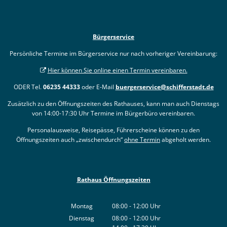
Bürgerservice
Persönliche Termine im Bürgerservice nur nach vorheriger Vereinbarung:
Hier können Sie online einen Termin vereinbaren.
ODER Tel.
06235 44333
oder E-Mail
buergerservice@schifferstadt.de
Zusätzlich zu den Öffnungszeiten des Rathauses, kann man auch Dienstags
von 14:00-17:30 Uhr Termine im Bürgerbüro vereinbaren.
Personalausweise, Reisepässe, Führerscheine können zu den
Öffnungszeiten auch „zwischendurch“
ohne Termin
abgeholt werden.
Rathaus Öffnungszeiten
Montag
08:00
-
12:00
Uhr
Von 08:00 bis 12:00 Uhr
Dienstag
08:00
-
12:00
Uhr