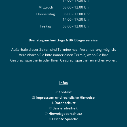
14:00
-
17:30
Von 08:00 bis 12:00 Uhr
Uhr
Von 14:00 bis 17:30 Uhr
Mittwoch
08:00
-
12:00
Uhr
Von 08:00 bis 12:00 Uhr
Donnerstag
08:00
-
12:00
Uhr
14:00
-
17:30
Von 08:00 bis 12:00 Uhr
Uhr
Von 14:00 bis 17:30 Uhr
Freitag
08:00
-
12:00
Uhr
Von 08:00 bis 12:00 Uhr
Dienstagnachmittags NUR Bürgerservice.
Außerhalb dieser Zeiten sind Termine nach Vereinbarung möglich.
Vereinbaren Sie bitte immer einen Termin, wenn Sie Ihre
Gesprächspartnerin oder Ihren Gesprächspartner erreichen wollen.
Infos
Kontakt
Impressum und rechtliche Hinweise
Datenschutz
Barrierefreiheit
Hinweisgeberschutz
Leichte Sprache