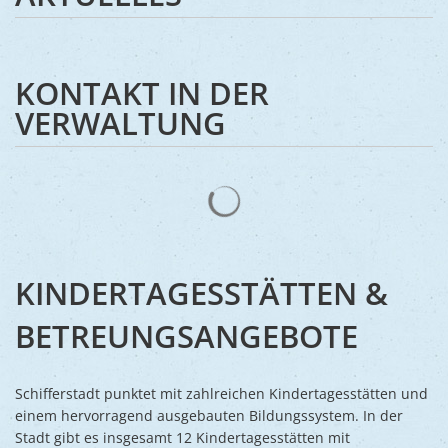
Ukraine
Bauen, S
Jugendtre
Partnerst
Klimasch
Stadtarch
Wir als A
KONTAKT IN DER
Umweltsc
Ernst-Joh
VERWALTUNG
Barrierefr
Suchergebnisse werden gelad
KINDERTAGESSTÄTTEN &
BETREUNGSANGEBOTE
Schifferstadt punktet mit zahlreichen Kindertagesstätten und
einem hervorragend ausgebauten Bildungssystem. In der
Stadt gibt es insgesamt 12 Kindertagesstätten mit